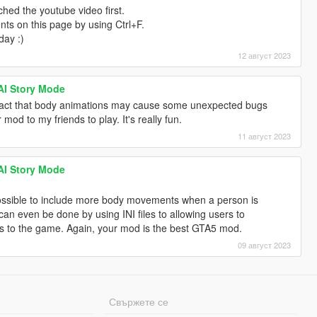
hed the youtube video first.
ts on this page by using Ctrl+F.
day :)
12 август 2023
 AI Story Mode
e fact that body animations may cause some unexpected bugs
od to my friends to play. It's really fun.
11 август 2023
 AI Story Mode
s possible to include more body movements when a person is
 can even be done by using INI files to allowing users to
ns to the game. Again, your mod is the best GTA5 mod.
09 август 2023
Свържете се