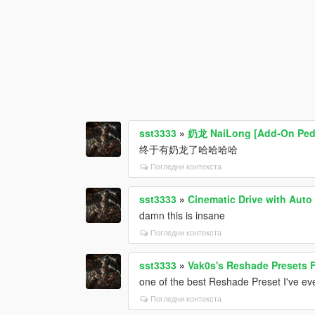
sst3333
»
奶龙 NaiLong [Add-On Ped
终于有奶龙了哈哈哈哈
Погледни контекста
sst3333
»
Cinematic Drive with Auto
damn this is insane
Погледни контекста
sst3333
»
Vak0s's Reshade Presets Fo
one of the best Reshade Preset I've ev
Погледни контекста