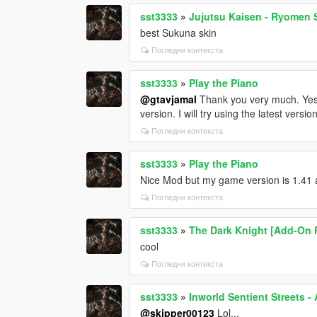
sst3333
»
Jujutsu Kaisen - Ryomen
best Sukuna skin
Погледни контекста
sst3333
»
Play the Piano
@gtavjamal
Thank you very much. Yes, 
version. I will try using the latest versi
Погледни контекста
sst3333
»
Play the Piano
Nice Mod but my game version is 1.41 an
Погледни контекста
sst3333
»
The Dark Knight [Add-On 
cool
Погледни контекста
sst3333
»
Inworld Sentient Streets -
@skipper00123
Lol...