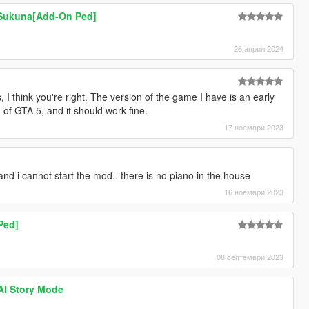
 Sukuna[Add-On Ped]
26 април 2024
I think you're right. The version of the game I have is an early
on of GTA 5, and it should work fine.
17 ноември 2023
d i cannot start the mod.. there is no piano in the house
16 ноември 2023
Ped]
08 септември 2023
 AI Story Mode