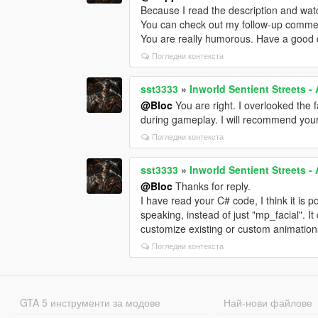
Because I read the description and watc
You can check out my follow-up commen
You are really humorous. Have a good 
Погледни контекста
sst3333
»
Inworld Sentient Streets -
@Bloc
You are right. I overlooked th
during gameplay. I will recommend your m
Погледни контекста
sst3333
»
Inworld Sentient Streets -
@Bloc
Thanks for reply.
I have read your C# code, I think it i
speaking, instead of just "mp_facial". It
customize existing or custom animatio
Погледни контекста
GTA 5 инструменти за модове
Най-нови файлове