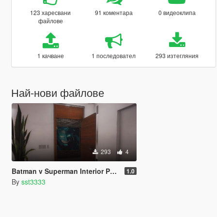
123 харесвани
91 коментара
0 видеоклипа
файлове
1 качване
1 последовател
293 изтегляния
Най-нови файлове
293
4
Batman v Superman Interior Paintings for Franklin's House
1.0
By
sst3333