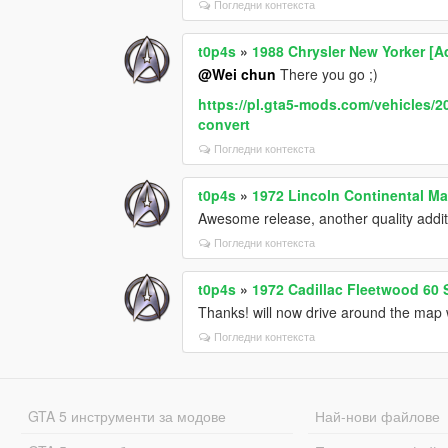
Погледни контекста
t0p4s
»
1988 Chrysler New Yorker [
@Wei chun
There you go ;)
https://pl.gta5-mods.com/vehicles/2
convert
Погледни контекста
t0p4s
»
1972 Lincoln Continental Ma
Awesome release, another quality additi
Погледни контекста
t0p4s
»
1972 Cadillac Fleetwood 60
Thanks! will now drive around the map 
Погледни контекста
GTA 5 инструменти за модове
Най-нови файлове