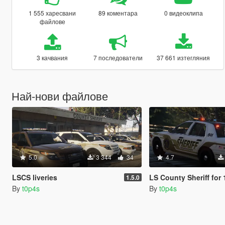
1 555 харесвани
89 коментара
0 видеоклипа
файлове
3 качвания
7 последователи
37 661 изтегляния
Най-нови файлове
5.0
3 344
34
4.7
LSCS liveries
LS County Sheriff for 1999 F
1.5.0
By
t0p4s
By
t0p4s