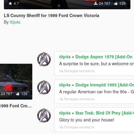
4.7
24 767
126
LS County Sheriff for 1999 Ford Crown Victoria
By
t0p4s
t0p4s
»
Dodge Aspen 1979 [Add-On 
A surprise to be sure, but a welcome on
Погледни контекста
t0p4s
»
Dodge Intrepid 1993 [Add-O
A regular American car fron the 90s - G
24 767
126
Погледни контекста
ord Crown Victoria
t0p4s
»
Star Trek: Bird Of Prey [Add
Glory to you and your house!
Погледни контекста