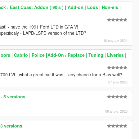
k : East Coast Addon ( 90's ) [ Add-on | Lods | Non-els |
 last! - have the 1991 Ford LTD in GTA V!
- specificaly - LAPD/LSPD version of the LTD?
10 януари 2021
oors | Cabrio | Police [Add-On / Replace | Tuning | Liveries |
0 LVL, what a great car it was... any chance for a B as well?
07 май 2020
 - 5 versions
!
08 април 2020
 3 versions