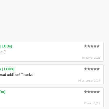
| LODs]
e :)
18 август 2022
n | LODs]
reat addition! Thanks!
09 октомври 2021
-On]
22 март 2021