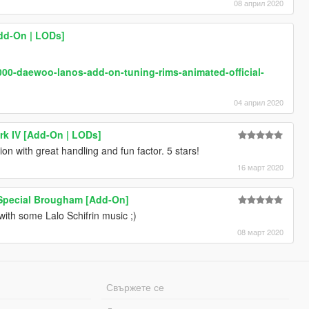
08 април 2020
Add-On | LODs]
000-daewoo-lanos-add-on-tuning-rims-animated-official-
04 април 2020
rk IV [Add-On | LODs]
on with great handling and fun factor. 5 stars!
16 март 2020
 Special Brougham [Add-On]
with some Lalo Schifrin music ;)
08 март 2020
Свържете се