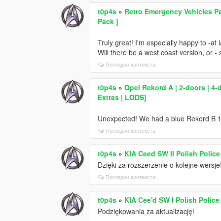
t0p4s
»
Retro Emergency Vehicles Pac
Pack ]
Truly great! I'm especially happy to -at
Will there be a west coast version, or 
Погледни контекста
t0p4s
»
Opel Rekord A | 2-doors | 4-d
Extras | LODS]
Unexpected! We had a blue Rekord B 170
Погледни контекста
t0p4s
»
KIA Ceed SW II Polish Police
Dzięki za rozszerzenie o kolejne wersje
Погледни контекста
t0p4s
»
KIA Cee'd SW I Polish Police
Podziękowania za aktualizację!