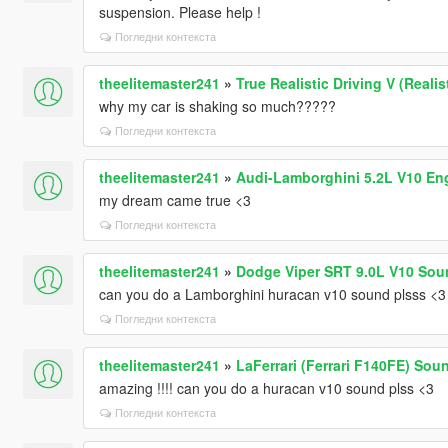
suspension. Please help !
Погледни контекста
theelitemaster241
»
True Realistic Driving V (Reali
why my car is shaking so much?????
Погледни контекста
theelitemaster241
»
Audi-Lamborghini 5.2L V10 En
my dream came true <3
Погледни контекста
theelitemaster241
»
Dodge Viper SRT 9.0L V10 Sou
can you do a Lamborghini huracan v10 sound plsss <3
Погледни контекста
theelitemaster241
»
LaFerrari (Ferrari F140FE) So
amazing !!!! can you do a huracan v10 sound plss <3
Погледни контекста