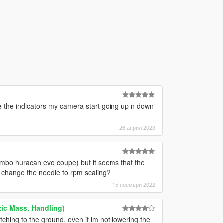
se the indicators my camera start going up n down
26 април 2023
ambo huracan evo coupe) but it seems that the
o change the needle to rpm scaling?
15 ноември 2022
stic Mass, Handling)
ching to the ground, even if im not lowering the