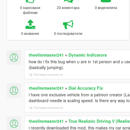
0 харесвани
23 коментара
0 видеоклипа
файлове
0 качвания
0 последователи
theelitemaster241
»
Dynamic Indicators
how do i fix this bug when u are in 1st person and u u
(basically jumping).
Погледни контекста
theelitemaster241
»
Dial Accuracy Fix
i have one exclusive vehicle from a patreon creator (L
dashboard needle is scaling speed. Is there any way t
Погледни контекста
theelitemaster241
»
True Realistic Driving V (Reali
i recently downloaded this mod, this makes my car scrat