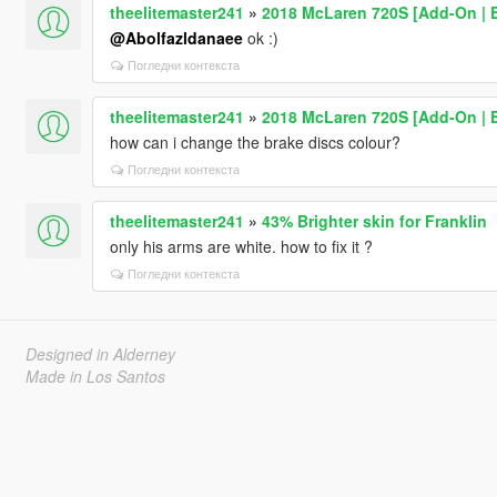
theelitemaster241
»
2018 McLaren 720S [Add-On | E
@Abolfazldanaee
ok :)
Погледни контекста
theelitemaster241
»
2018 McLaren 720S [Add-On | E
how can i change the brake discs colour?
Погледни контекста
theelitemaster241
»
43% Brighter skin for Franklin
only his arms are white. how to fix it ?
Погледни контекста
Designed in Alderney
Made in Los Santos