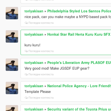
toriyakisan
»
Philadelphia Styled Los Santos Polic
nice pack, can you make maybe a NYPD based pack f
Погледни контекста
toriyakisan
»
Honkai Star Rail Herta Kuru Kuru SF
kuru kuru!
Погледни контекста
toriyakisan
»
People's Liberation Army PLASOF EU
Very good mod! Make JGSDF EUP gear?
Погледни контекста
toriyakisan
»
National Police Agency - Lore Friend
Template Please
Погледни контекста
toriyakisan
»
Security variant of the Toyota Prius 