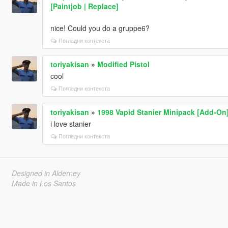
[Paintjob | Replace]
nice! Could you do a gruppe6?
Погледни контекста
toriyakisan
»
Modified Pistol
cool
Погледни контекста
toriyakisan
»
1998 Vapid Stanier Minipack [Add-On
i love stanier
Погледни контекста
Designed in Alderney
Made in Los Santos