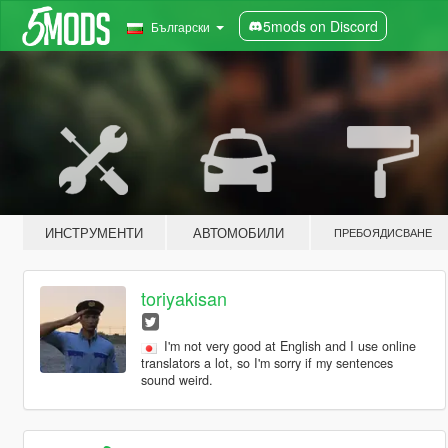
5mods on Discord
Български
ИНСТРУМЕНТИ
АВТОМОБИЛИ
ПРЕБОЯДИСВАНЕ
toriyakisan
I'm not very good at English and I use online
translators a lot, so I'm sorry if my sentences
sound weird.