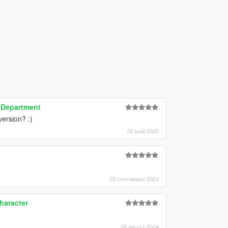
e Department
version? :)
02 май 2025
03 септември 2024
haracter
28 август 2024