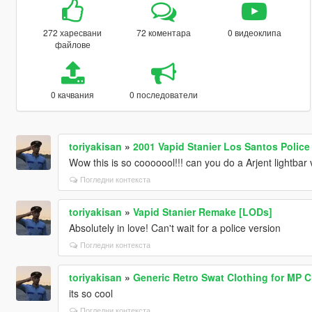
272 харесвани
72 коментара
0 видеоклипа
файлове
0 качвания
0 последователи
toriyakisan
»
2001 Vapid Stanier Los Santos Polic
Wow this is so cooooool!!! can you do a Arjent lightbar 
Погледни контекста
toriyakisan
»
Vapid Stanier Remake [LODs]
Absolutely in love! Can't wait for a police version
Погледни контекста
toriyakisan
»
Generic Retro Swat Clothing for MP C
its so cool
Погледни контекста