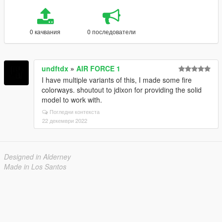
0 качвания
0 последователи
undftdx
»
AIR FORCE 1
I have multiple variants of this, I made some fire
colorways. shoutout to jdixon for providing the solid
model to work with.
Погледни контекста
22 декември 2022
Designed in Alderney
Made in Los Santos