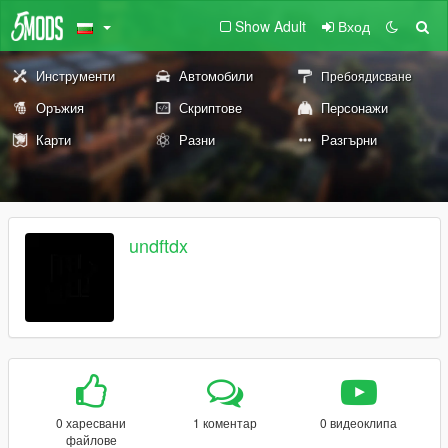
Show Adult
Вход
Инструменти
Автомобили
Пребоядисване
Оръжия
Скриптове
Персонажи
Карти
Разни
Разгърни
undftdx
0 харесвани
1 коментар
0 видеоклипа
файлове