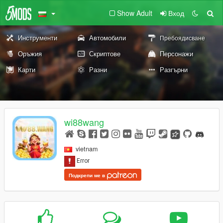
Show Adult
Вход
Инструменти
Автомобили
Пребоядисване
Оръжия
Скриптове
Персонажи
Карти
Разни
Разгърни
wi88wang
vietnam
Подкрепи ме в