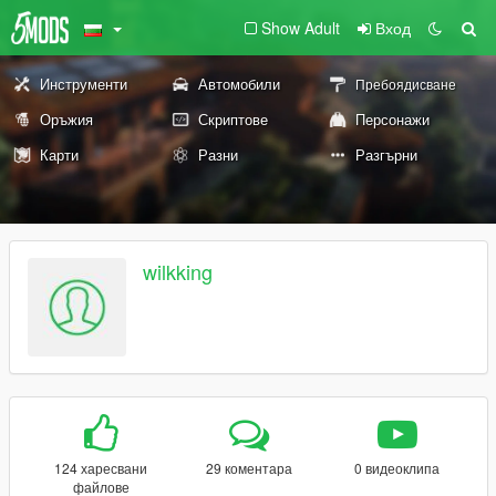
Show Adult
Вход
Инструменти
Автомобили
Пребоядисване
Оръжия
Скриптове
Персонажи
Карти
Разни
Разгърни
wilkking
124 харесвани
29 коментара
0 видеоклипа
файлове