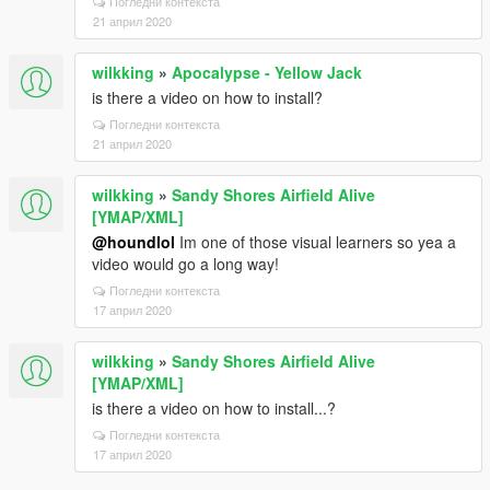
Погледни контекста
21 април 2020
wilkking
»
Apocalypse - Yellow Jack
is there a video on how to install?
Погледни контекста
21 април 2020
wilkking
»
Sandy Shores Airfield Alive
[YMAP/XML]
@houndlol
Im one of those visual learners so yea a
video would go a long way!
Погледни контекста
17 април 2020
wilkking
»
Sandy Shores Airfield Alive
[YMAP/XML]
is there a video on how to install...?
Погледни контекста
17 април 2020