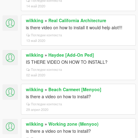
Погледни контекста
14 май 2020
wilkking
»
Real California Architecture
is there video on how to install it would help alot!!!
Погледни контекста
13 май 2020
wilkking
»
Haydee [Add-On Ped]
IS THERE VIDEO ON HOW TO INSTALL?
Погледни контекста
02 май 2020
wilkking
»
Beach Carmeet [Menyoo]
is there a video on how to install?
Погледни контекста
29 април 2020
wilkking
»
Working zone (Menyoo)
is there a video on how to install?