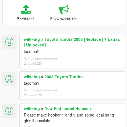
0 качвания
0 последователи
wilkking
»
Toyota Tundra 2008 [Replace | 7 Extras
| Unlocked]
tacoma!!!
Погледни контекста
21 май 2020
wilkking
»
2008 Toyota Tundra
tacoma?
Погледни контекста
21 май 2020
wilkking
»
New Ped model Remesh
Please make hooker 1 and 3 and some local gang
girls if possible