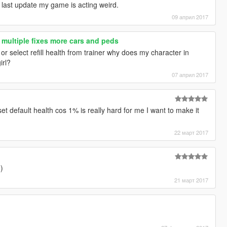
he last update my game is acting weird.
09 април 2017
 multiple fixes more cars and peds
r select refill health from trainer why does my character in
irl?
07 април 2017
et default health cos 1% is really hard for me I want to make it
22 март 2017
)
21 март 2017