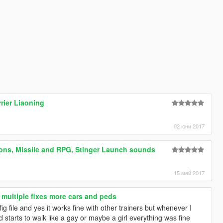
rrier Liaoning
02 юни 2017
ions, Missile and RPG, Stinger Launch sounds
15 май 2017
 multiple fixes more cars and peds
g file and yes it works fine with other trainers but whenever I
tarts to walk like a gay or maybe a girl everything was fine