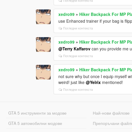
Погледни контекста
xedro99
»
Hiker Backpack For MP Pl
use Enhanced trainer if your bag is flip
Погледни контекста
xedro99
»
Hiker Backpack For MP Pl
@Terry Kaffarov
can you provide me ur 
Погледни контекста
xedro99
»
Hiker Backpack For MP Pl
not sure why but once I equip myself wi
weird! just like
@Yelrix
mentioned!
Погледни контекста
GTA 5 инструменти за модове
Най-нови файлове
GTA 5 автомобилни модове
Препоръчани файл