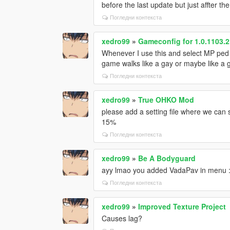
before the last update but just affter t
Погледни контекста
xedro99
»
Gameconfig for 1.0.1103.2
Whenever I use this and select MP ped o
game walks like a gay or maybe like a g
Погледни контекста
xedro99
»
True OHKO Mod
please add a setting file where we can s
15%
Погледни контекста
xedro99
»
Be A Bodyguard
ayy lmao you added VadaPav in menu :
Погледни контекста
xedro99
»
Improved Texture Project
Causes lag?