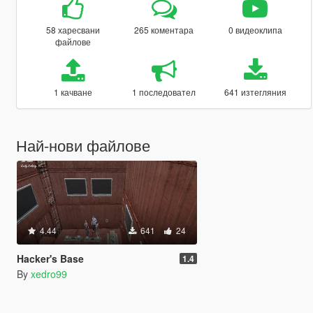
58 харесвани
265 коментара
0 видеоклипа
файлове
1 качване
1 последовател
641 изтегляния
Най-нови файлове
4.44
641
24
Hacker's Base
1.4
By
xedro99