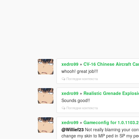
xedro99
»
CV-16 Chinese Aircraft Ca
whooh! great job!!!
Погледни контекста
xedro99
»
Realistic Grenade Explos
Sounds good!!
Погледни контекста
xedro99
»
Gameconfig for 1.0.1103.2
@Willief23
Not really blaming your confi
change my skin to MP ped in SP my ped s