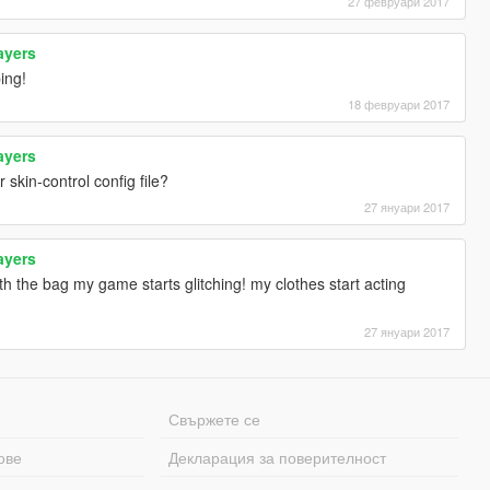
27 февруари 2017
ayers
ping!
18 февруари 2017
ayers
skin-control config file?
27 януари 2017
ayers
th the bag my game starts glitching! my clothes start acting
27 януари 2017
Свържете се
ове
Декларация за поверителност