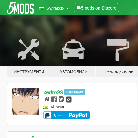
5mods on Discord
Български
ИНСТРУМЕНТИ
АВТОМОБИЛИ
ПРЕБОЯДИСВАНЕ
xedro99
Преводач
Mumbai
Дарете с