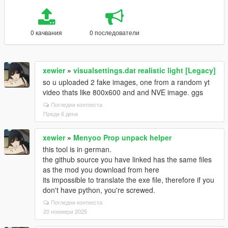
0 качвания
0 последователи
xewier
»
visualsettings.dat realistic light [Legacy]
so u uploaded 2 fake images, one from a random yt
video thats like 800x600 and and NVE image. ggs
Погледни контекста
Преди 6 дена
xewier
»
Menyoo Prop unpack helper
this tool is in german.
the github source you have linked has the same files
as the mod you download from here
its impossible to translate the exe file, therefore if you
don't have python, you're screwed.
Погледни контекста
20 ноември 2025