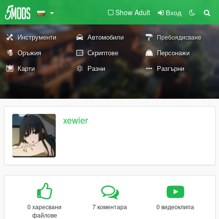
Show Adult
Вход
Инструменти
Автомобили
Пребоядисване
Оръжия
Скриптове
Персонажи
Карти
Разни
Разгърни
xewier
0 харесвани
7 коментара
0 видеоклипа
файлове