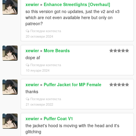
xewier
»
Enhance Streetlights [Overhaul]
so this version got no updates, just the v2 and v3
which are not even available here but only on
patreon?
Погледни контекста
20 октомври 2024
xewier
»
More Beards
dope af
Погледни контекста
10 януари 2024
xewier
»
Puffer Jacket for MP Female
thanks
Погледни контекста
21 октомври 2022
xewier
»
Puffer Coat V1
the jacket's hood is moving with the head and it's
glitching