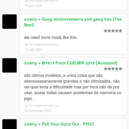
Погледни контекста
19 юни 2023
xowny
»
Gang reinforcements and gang hits (The
Beef)
we need more mods like this.
Погледни контекста
13 май 2023
xowny
»
M1911 From COD:MW 2019 [Animated]
são ótimos modelos, a unica coisa que são
desnecessariamente grandes e não otimizados, não
sei qual seria a dificuldade mas por hora não dá pra
usar, quase todas causam problemas de memória no
jogo.
Погледни контекста
06 февруари 2023
xowny
»
Pull Your Gunz Out - PYGO