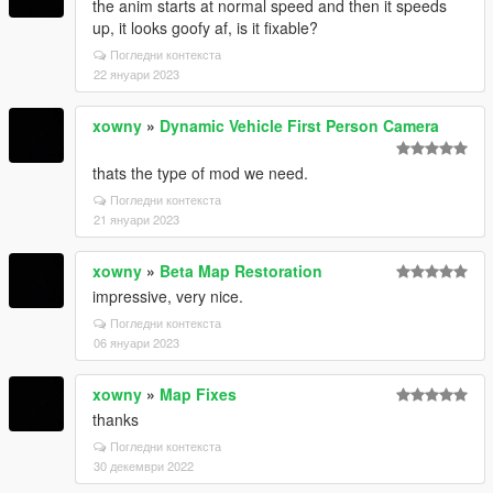
the anim starts at normal speed and then it speeds
up, it looks goofy af, is it fixable?
Погледни контекста
22 януари 2023
xowny
»
Dynamic Vehicle First Person Camera
thats the type of mod we need.
Погледни контекста
21 януари 2023
xowny
»
Beta Map Restoration
impressive, very nice.
Погледни контекста
06 януари 2023
xowny
»
Map Fixes
thanks
Погледни контекста
30 декември 2022