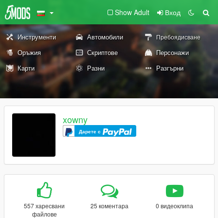
Show Adult
Вход
Инструменти
Автомобили
Пребоядисване
Оръжия
Скриптове
Персонажи
Карти
Разни
Разгърни
xowny
Дарете с
557 харесвани
25 коментара
0 видеоклипа
файлове