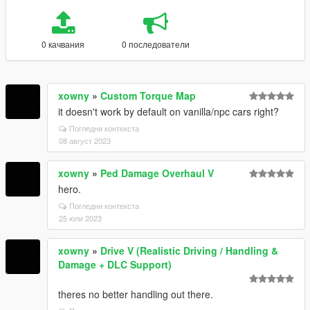
0 качвания
0 последователи
xowny
»
Custom Torque Map
it doesn't work by default on vanilla/npc cars right?
Погледни контекста
08 август 2023
xowny
»
Ped Damage Overhaul V
hero.
Погледни контекста
25 юли 2023
xowny
»
Drive V (Realistic Driving / Handling &
Damage + DLC Support)
theres no better handling out there.