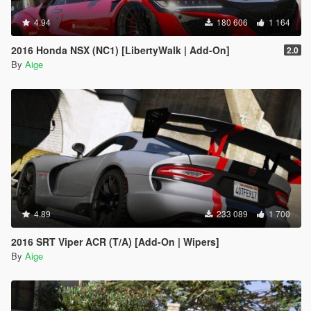
4.94
180 606
1 164
2016 Honda NSX (NC1) [LibertyWalk | Add-On]
2.0
By
Aige
4.89
233 089
1 700
2016 SRT Viper ACR (T/A) [Add-On | Wipers]
By
Aige