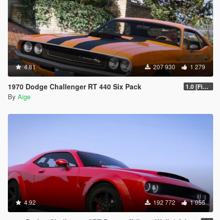
4.81
207 930
1 279
1970 Dodge Challenger RT 440 Six Pack
1.0 [Final]
By
Aige
4.92
192 772
1 055