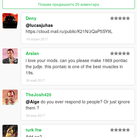
Покажи предишните 20 коментара
Deny
@lucasjuhas
https://cloud.mail.ru/public/K21N/zQaP5SY9L
19 април 2017
ArsIan
i love your mods. can you please make 1969 pontiac
the judje. this pontaic is one of the best muscles in
19s.
24 май 2017
TheJosh420
@Aige
do you ever respond to people? Or just ignore
them ?
04 юни 2017
turk ftw
Add on?