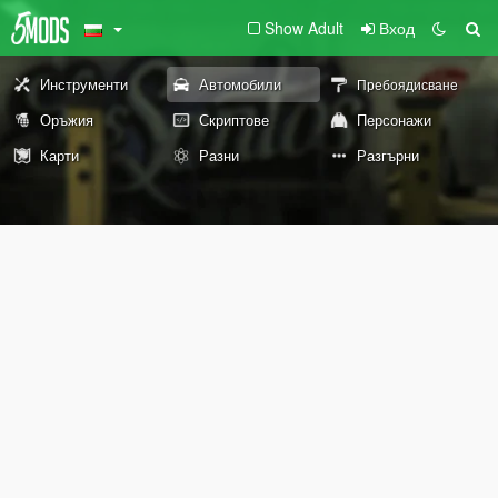
Show Adult
Вход
Инструменти
Автомобили
Пребоядисване
Оръжия
Скриптове
Персонажи
Карти
Разни
Разгърни