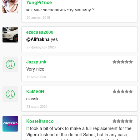
YungPr1nce
как мне заспавнить эту машину ?
30 август 2018
ezecasa2000
@Alifrakha
yes
27 февруари 2020
Jazzpunk
Very nice.
15 май 2020
KaMS0N
classic
31 март 2021
Kostelfranco
It took a bit of work to make a full replacement for the
Vigero instead of the default Saber, but in any case,