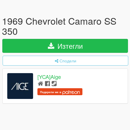
1969 Chevrolet Camaro SS
350
Изтегли
Сподели
[YCA]Aige
Подкрепи ме в