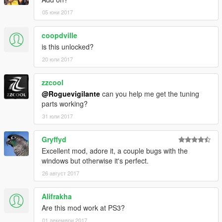
05 юни 2017
coopdville
is this unlocked?
20 юли 2017
zzcool
@Roguevigilante
can you help me get the tuning
parts working?
31 юли 2017
Gryffyd
Excellent mod, adore it, a couple bugs with the
windows but otherwise it's perfect.
26 август 2017
Alifrakha
Are this mod work at PS3?
01 декември 2017