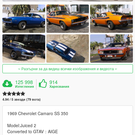
Разгърни за да видиш всички изображения и видеота
125 998
914
Изтегления
Харесвания
4.94 / 5 звезди (79 вота)
1969 Chevrolet Camaro SS 350
Model:Juiced 2
Converted to GTAV：AIGE