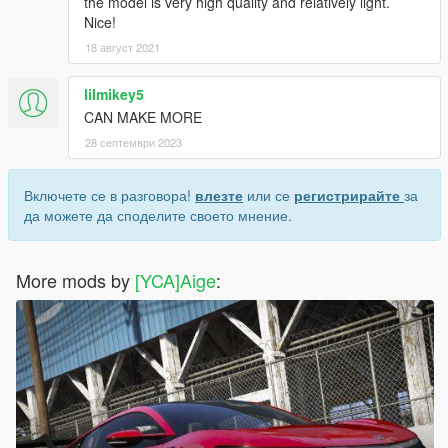
the model is very high quality and relatively light.
Nice!
18 август 2021
lilmikey5
CAN MAKE MORE
28 септември 2023
Включете се в разговора!
влезте
или се
регистрирайте
за
да можете да споделите своето мнение.
More mods by
[YCA]Aige
: