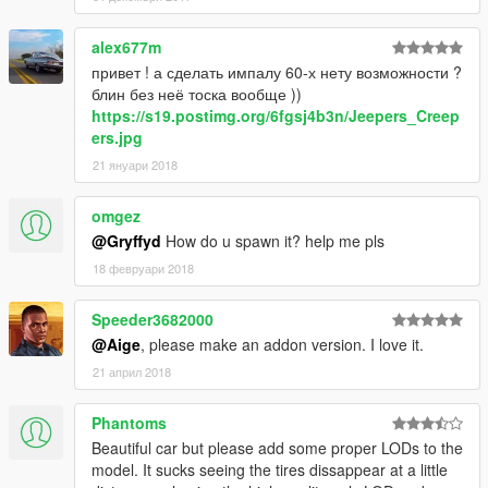
alex677m
привет ! а сделать импалу 60-х нету возможности ?
блин без неё тоска вообще ))
https://s19.postimg.org/6fgsj4b3n/Jeepers_Creep
ers.jpg
21 януари 2018
omgez
@Gryffyd
How do u spawn it? help me pls
18 февруари 2018
Speeder3682000
@Aige
, please make an addon version. I love it.
21 април 2018
Phantoms
Beautiful car but please add some proper LODs to the
model. It sucks seeing the tires dissappear at a little