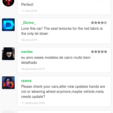
Perfect!
11 юли 2019
_Divine_
Love this car! The seat textures for the red fabric is
the only let down
20 юли 2019
nenlee
eu amo esses modelos de carro muito bem
detalhado
08 декември 2019
razera
Please check your cars,after new updates hands are
not or wteering wheel anymore,maybe vehicle.meta
needs update?
11 февруари 2020