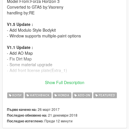
Model From:Forza Horizon 3
Converted to GTA5 by:Vsoreny
handling by:RE
V1.5 Update :
- Add Modulo Style Bodykit
- Window supports multiple-paint options
V1.1 Update :
- Add AO Map
- Fix Dirt Map
- Some material upgrade
- Add front license plate(Extra_1)
- HQ body and interior
Show Full Description
- Modulo Bodykit
- Support Paintjobs
КОЛИ
HATCHBACK
HONDA
ADD-ON
FEATURED
- Template
- RHD
26 март 2017
Първо качено на:
=Rims Pack=
21 декември 2018
Последно обновено на:
Преди 12 минути
Последно изтеглено:
More liveries:
[Itasha]めぐみん仕様