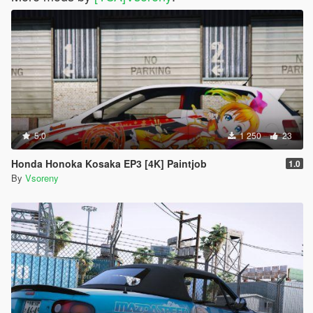
5.0
1 250
23
Honda Honoka Kosaka EP3 [4K] Paintjob
1.0
By
Vsoreny