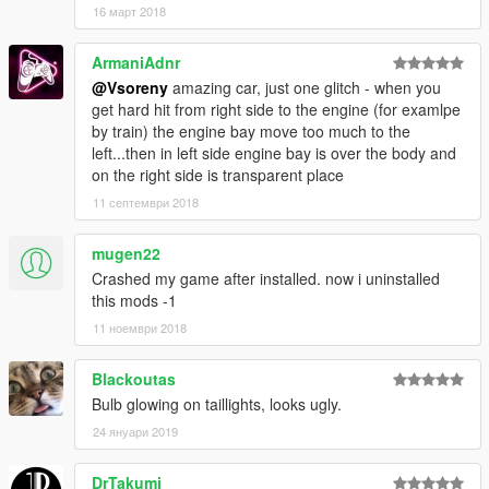
16 март 2018
ArmaniAdnr
@Vsoreny
amazing car, just one glitch - when you
get hard hit from right side to the engine (for examlpe
by train) the engine bay move too much to the
left...then in left side engine bay is over the body and
on the right side is transparent place
11 септември 2018
mugen22
Crashed my game after installed. now i uninstalled
this mods -1
11 ноември 2018
Blackoutas
Bulb glowing on taillights, looks ugly.
24 януари 2019
DrTakumi