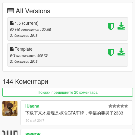
[Itasha]Hyperdimension Neptunia IF by furin620
All Versions
[Itasha]魔法少女まどか☆マギカ by SerranitaMods
[Itasha]神風 Kancolle by AndriXNakano
[Itasha]Yuka Nakano by:MoMiJi
1.5
(current)
[Itasha]Kyouko Kasodani by:MoMiJi
60 140 изтегляния
, 20 МБ
Carbon Parts Livery by furin620
21 декември 2018
Honda Racing by Paint institute
Monster livery by UT-1992
Template
Death Note by bloody dream
649 изтегляния
, 800 КБ
21 декември 2018
[YCA Modder Group]
http://yca-mods.weebly.com
144 Коментари
Покажи предишните 20 коментара
IUaena
下载下来才发现是标准GTA车牌，幸福的要哭了2333
30 май 2017
SWPOK