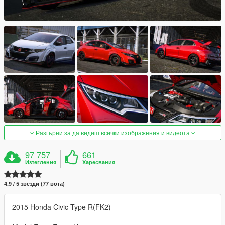
Разгърни за да видиш всички изображения и видеота
97 757
661
Изтегления
Харесвания
4.9 / 5 звезди (77 вота)
2015 Honda Civic Type R(FK2)