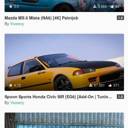
5.0
3 089
53
Mazda MX-5 Miata (NA6) [4K] Paintjob
1.0
By
Vsoreny
4.72
67 501
371
Spoon Sports Honda Civic SIR (EG6) [Add-On | Tuning | Template]
1.0
By
Vsoreny