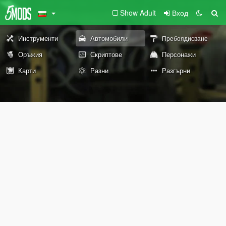
Show Adult
Вход
Инструменти
Автомобили
Пребоядисване
Оръжия
Скриптове
Персонажи
Карти
Разни
Разгърни