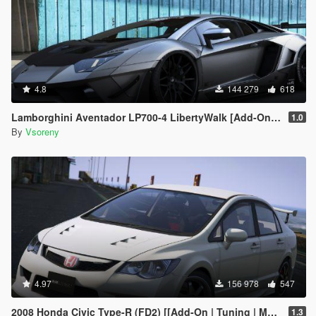
4.8
144 279
618
Lamborghini Aventador LP700-4 LibertyWalk [Add-On | Tuning | Template]
1.0
By
Vsoreny
4.97
156 978
547
2008 Honda Civic Type-R (FD2) [[Add-On | Tuning | Mugen | J'S Racing | Template]
1.3