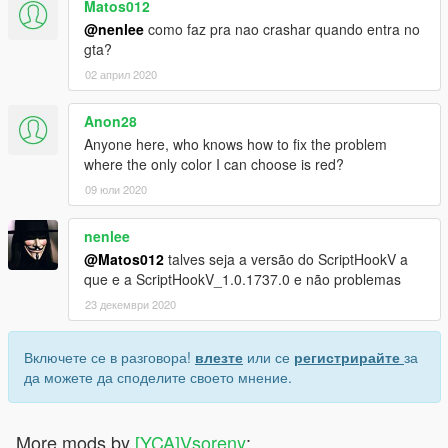
Matos012
@nenlee
como faz pra nao crashar quando entra no
gta?
02 април 2020
Anon28
Anyone here, who knows how to fix the problem
where the only color I can choose is red?
09 юли 2020
nenlee
@Matos012
talves seja a versão do ScriptHookV a
que e a ScriptHookV_1.0.1737.0 e não problemas
23 декември 2020
Включете се в разговора!
влезте
или се
регистрирайте
за
да можете да споделите своето мнение.
More mods by
[YCA]Vsoreny
: