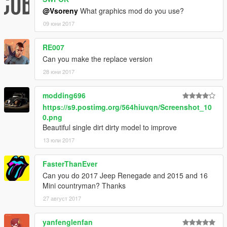
@Vsoreny
What graphics mod do you use?
09 юни 2017
RE007
Can you make the replace version
28 юни 2017
modding696
https://s9.postimg.org/564hiuvqn/Screenshot_10
0.png
Beautiful single dirt dirty model to improve
13 юли 2017
FasterThanEver
Can you do 2017 Jeep Renegade and 2015 and 16
Mini countryman? Thanks
27 август 2017
yanfenglenfan