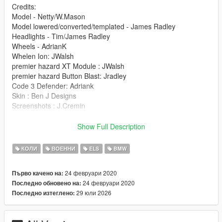
Credits:
Model - Netty/W.Mason
Model lowered/converted/templated - James Radley
Headlights - Tim/James Radley
Wheels - AdrianK
Whelen Ion: JWalsh
premier hazard XT Module : JWalsh
premier hazard Button Blast: Jradley
Code 3 Defender: Adriank
Skin : Ben J Designs
Screenshots : J.Cremin
Installation:
Show Full Description
police.ytd
police.yft
КОЛИ
ВОЕННИ
ELS
BMW
police_Hi.yft
>>> GTAV/Mods/X64e.rpf/levels/gta5/vehicles.rpf
24 февруари 2020
Първо качено на:
24 февруари 2020
Последно обновено на:
29 юли 2026
Последно изтеглено: