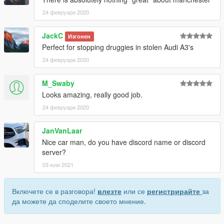
24 февруари 2020
JackC
Изгонен
Perfect for stopping druggies in stolen Audi A3's
24 февруари 2020
M_Swaby
Looks amazing, really good job.
24 февруари 2020
JanVanLaar
Nice car man, do you have discord name or discord
server?
03 юли 2021
Включете се в разговора!
влезте
или се
регистрирайте
за
да можете да споделите своето мнение.