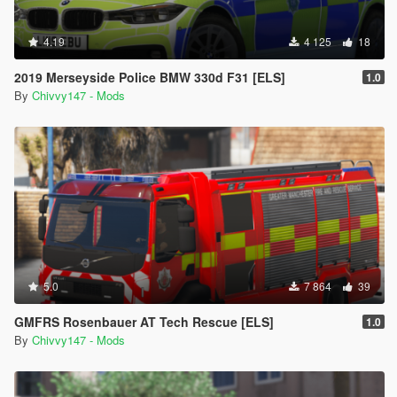
4.19
4 125
18
2019 Merseyside Police BMW 330d F31 [ELS]
1.0
By
Chivvy147 - Mods
5.0
7 864
39
GMFRS Rosenbauer AT Tech Rescue [ELS]
1.0
By
Chivvy147 - Mods