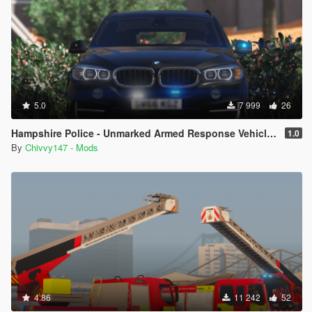
5.0
7 999
26
Hampshire Police - Unmarked Armed Response Vehicle - BMW X5 F15 [ELS]
1.0
By
Chivvy147 - Mods
4.86
11 242
52