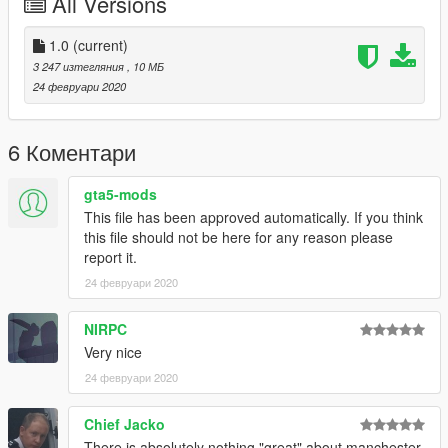
All Versions
1.0
(current)
3 247 изтегляния
, 10 МБ
24 февруари 2020
6 Коментари
gta5-mods
This file has been approved automatically. If you think
this file should not be here for any reason please
report it.
24 февруари 2020
NIRPC
Very nice
24 февруари 2020
Chief Jacko
There is absolutely nothing "great" about manchester