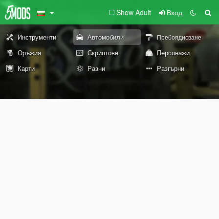
Show Adult
Вход
Инструменти
Автомобили
Пребоядисване
Оръжия
Скриптове
Персонажи
Карти
Разни
Разгърни