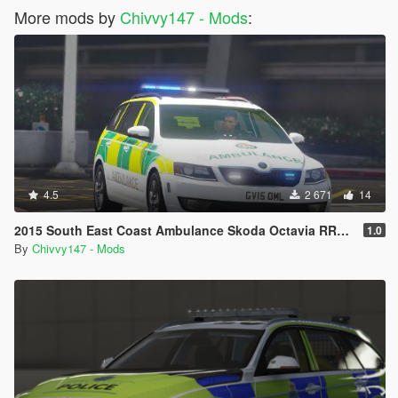
More mods by
Chivvy147 - Mods
:
4.5
2 671
14
2015 South East Coast Ambulance Skoda Octavia RRV [ELS] [REL]
1.0
By
Chivvy147 - Mods