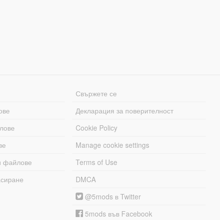
Свържете се
ове
Декларация за поверителност
лове
Cookie Policy
ве
Manage cookie settings
и файлове
Terms of Use
асиране
DMCA
@5mods в Twitter
5mods във Facebook