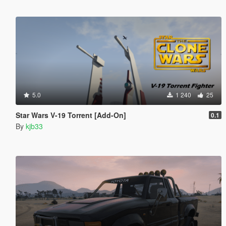
5.0
1 240
25
Star Wars V-19 Torrent [Add-On]
0.1
By
kjb33