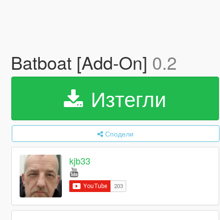
Batboat [Add-On]
0.2
Изтегли
Сподели
kjb33