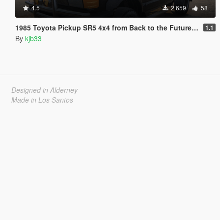
4.5
2 659
58
1985 Toyota Pickup SR5 4x4 from Back to the Future [Add-On | VehFuncs V]
1.1
By
kjb33
Designed in Alderney
Made in Los Santos