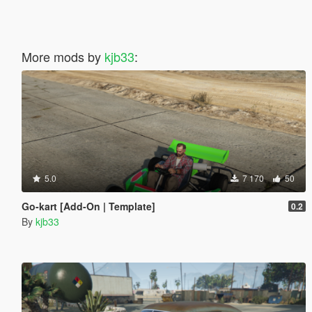
More mods by
kjb33
:
5.0
7 170
50
Go-kart [Add-On | Template]
0.2
By
kjb33