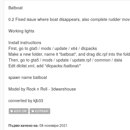
Batboat
0.2 Fixed issue where boat disappears, also complete rudder movem
Working lights
Install instructions
First, go to gta5 / mods / update / x64 / dlcpacks
Make a new folder, name it "batboat", and drag dlc.rpf into the fold
Then, go to gta5 / mods / update / update.rpf / common / data
Edit dlclist.xml, add "dlcpacks:/batboat/"
spawn name batboat
Model by Rock n Roll - 3dwarehouse
converted by kjb33
ADD-ON
КОРАБИ
08 ноември 2021
Първо качено на: