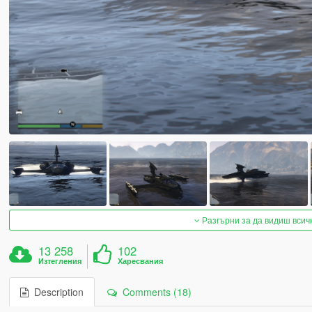
Разгърни за да видиш всич
13 258
102
Изтегления
Харесвания
Description
Comments (18)