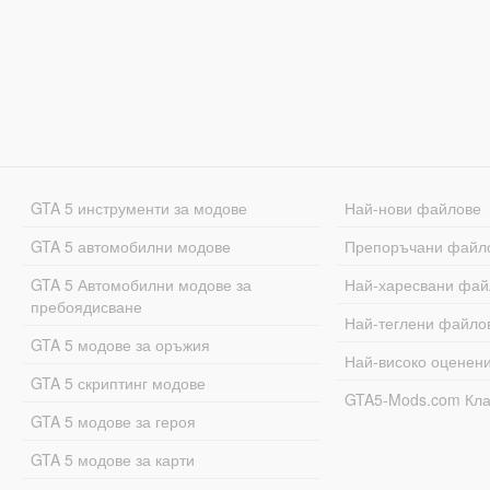
GTA 5 инструменти за модове
Най-нови файлове
GTA 5 автомобилни модове
Препоръчани файл
GTA 5 Автомобилни модове за
Най-харесвани фай
пребоядисване
Най-теглени файло
GTA 5 модове за оръжия
Най-високо оценен
GTA 5 скриптинг модове
GTA5-Mods.com Кл
GTA 5 модове за героя
GTA 5 модове за карти