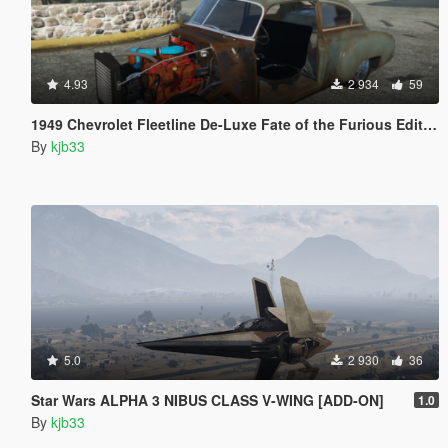
4.93
2 934
59
1949 Chevrolet Fleetline De-Luxe Fate of the Furious Edition [Add-On | VehFuncs V]
By
kjb33
5.0
2 930
36
Star Wars ALPHA 3 NIBUS CLASS V-WING [ADD-ON]
1.0
By
kjb33