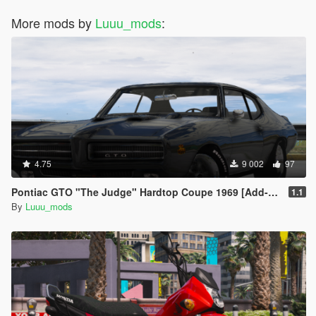
More mods by
Luuu_mods
:
4.75
9 002
97
Pontiac GTO "The Judge" Hardtop Coupe 1969 [Add-On / FiveM | Unlocked]
1.1
By
Luuu_mods