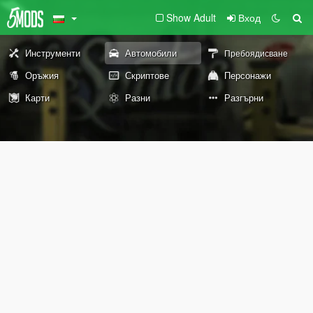
Show Adult
Вход
Инструменти
Автомобили
Пребоядисване
Оръжия
Скриптове
Персонажи
Карти
Разни
Разгърни