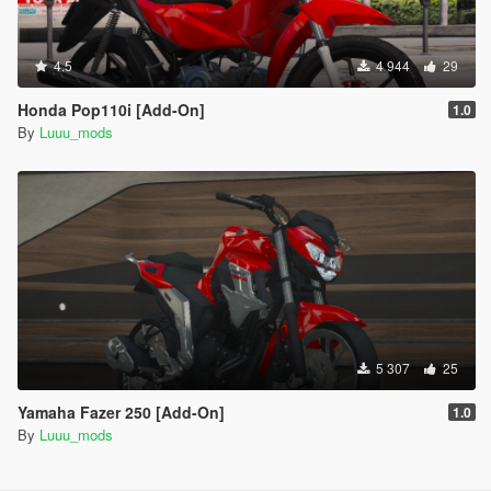
4.5
4 944
29
Honda Pop110i [Add-On]
1.0
By
Luuu_mods
5 307
25
Yamaha Fazer 250 [Add-On]
1.0
By
Luuu_mods