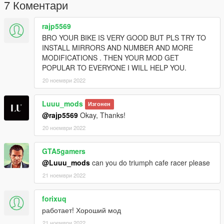
7 Коментари
rajp5569
BRO YOUR BIKE IS VERY GOOD BUT PLS TRY TO
INSTALL MIRRORS AND NUMBER AND MORE
MODIFICATIONS . THEN YOUR MOD GET
POPULAR TO EVERYONE I WILL HELP YOU.
20 ноември 2022
Luuu_mods
Изгонен
@rajp5569
Okay, Thanks!
20 ноември 2022
GTA5gamers
@Luuu_mods
can you do triumph cafe racer please
21 ноември 2022
forixuq
работает! Хороший мод
21 ноември 2022