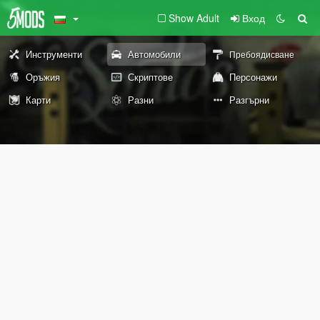
Show Adult
Вход
Инструменти
Автомобили
Пребоядисване
Оръжия
Скриптове
Персонажи
Карти
Разни
Разгърни