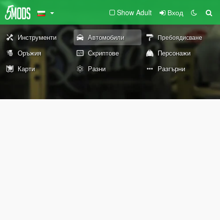
Show Adult
Вход
Инструменти
Автомобили
Пребоядисване
Оръжия
Скриптове
Персонажи
Карти
Разни
Разгърни