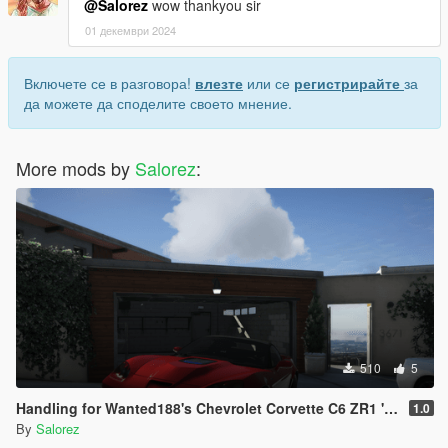
@Salorez
wow thankyou sir
01 декември 2024
Включете се в разговора!
влезте
или се
регистрирайте
за
да можете да споделите своето мнение.
More mods by
Salorez
:
510
5
Handling for Wanted188's Chevrolet Corvette C6 ZR1 '09
1.0
By
Salorez