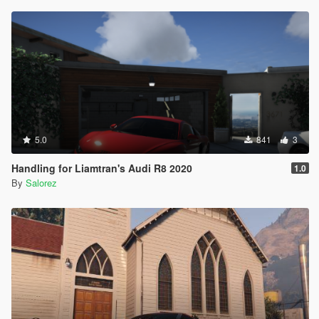
5.0
841
3
Handling for Liamtran's Audi R8 2020
1.0
By
Salorez