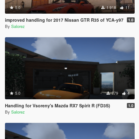
5.0
1 918
11
improved handling for 2017 Nissan GTR R35 of YCA-y97
1.0
By
Salorez
5.0
779
4
Handling for Vsoreny's Mazda RX7 Spirit R (FD3S)
1.0
By
Salorez