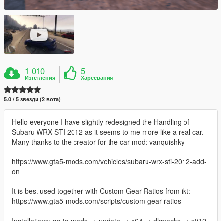
1 010
5
Изтегления
Харесвания
5.0 / 5 звезди (2 вота)
Hello everyone I have slightly redesigned the Handling of
Subaru WRX STI 2012 as it seems to me more like a real car.
Many thanks to the creator for the car mod: vanquishky
https://www.gta5-mods.com/vehicles/subaru-wrx-sti-2012-add-
on
It is best used together with Custom Gear Ratios from ikt:
https://www.gta5-mods.com/scripts/custom-gear-ratios
Installations: go to mods → update → x64 → dlcpacks → sti12