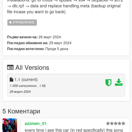
→ dlc.rpf → data and replace handling.meta (backup original
file incase you want to go back)
УПРАВЛЕНИЕ
26 март 2024
Първо качено на:
29 март 2024
Последно обновено на:
Преди 5 дена
Последно изтеглено:
All Versions
1.1
(current)
1 009 изтегляния
, 1 КБ
29 март 2024
5 Коментари
azzman_01
every time i see this car (in red specifically) this song