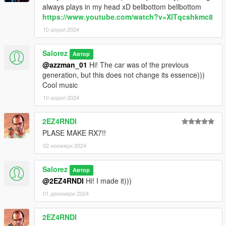
always plays in my head xD bellbottom bellbottom
https://www.youtube.com/watch?v=XlTqcshkmc8
10 април 2024
Salorez
Автор
@azzman_01
Hi! The car was of the previous
generation, but this does not change its essence)))
Cool music
10 април 2024
2EZ4RNDI
PLASE MAKE RX7!!
02 ноември 2024
Salorez
Автор
@2EZ4RNDI
Hi! I made it)))
01 декември 2024
2EZ4RNDI