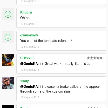
16 януари 2018
Kilucru
Oh ok
16 януари 2018
qwmonkey
You can let the template release？
17 януари 2018
SDY2205
@DenisKA111
Great work! I really like this car!
17 януари 2018
1sarp
@DenisKA111
please fix brake calipers, the appear
through some of the custom rims
18 януари 2018