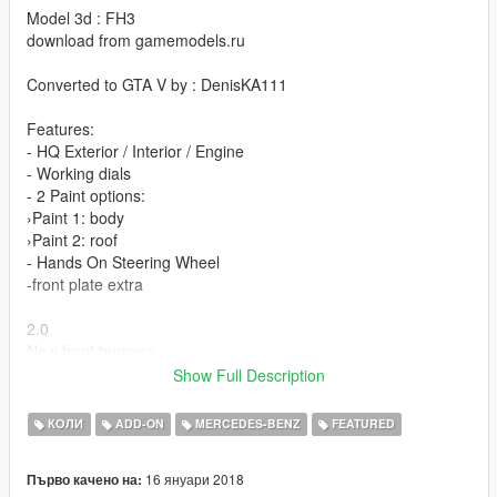
Model 3d : FH3
download from gamemodels.ru
Converted to GTA V by : DenisKA111
Features:
- HQ Exterior / Interior / Engine
- Working dials
- 2 Paint options:
›Paint 1: body
›Paint 2: roof
- Hands On Steering Wheel
-front plate extra
2.0
New front bumper
New interior textures
Show Full Description
New wheels
New toning
КОЛИ
ADD-ON
MERCEDES-BENZ
FEATURED
Fixed a bug with brake discs when changing wheels
Tuning added (GT C Edition 50)
16 януари 2018
Първо качено на: