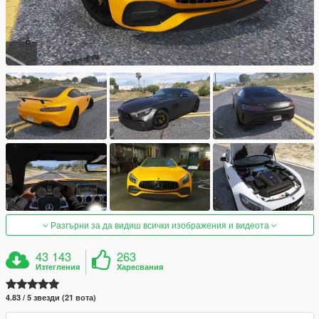
Разгърни за да видиш всички изображения и видеота
43 143
263
Изтегления
Харесвания
4.83 / 5 звезди (21 вота)