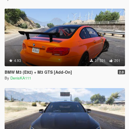
4.93
31 321
201
BMW M3 (E92) + M3 GTS [Add-On]
2.0
By
DenisKA111