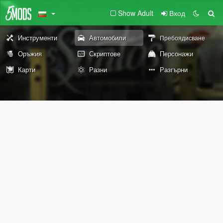
Show Adult
Вход
Инструменти
Автомобили
Пребоядисване
Оръжия
Скриптове
Персонажи
Карти
Разни
Разгърни