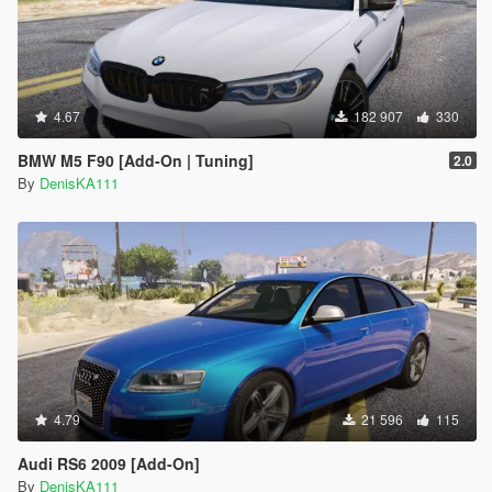
4.67
182 907
330
BMW M5 F90 [Add-On | Tuning]
2.0
By
DenisKA111
4.79
21 596
115
Audi RS6 2009 [Add-On]
By
DenisKA111