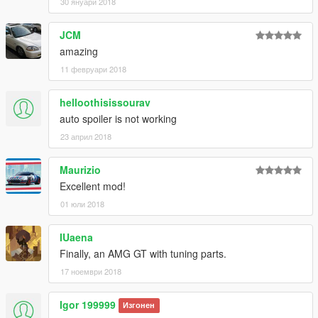
30 януари 2018
JCM
amazing
11 февруари 2018
helloothisissourav
auto spoiler is not working
23 април 2018
Maurizio
Excellent mod!
01 юли 2018
IUaena
Finally, an AMG GT with tuning parts.
17 ноември 2018
Igor 199999
Изгонен