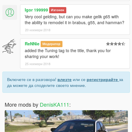
Igor 199999
Изгонен
Very cool gelding, but can you make gelik g65 with
the ability to remodel it in brabus, g55, and hamman?
20 ноември 2018
ReNNie
Модератор
added the Tuning tag to the title, thank you for
sharing your work!
25 ноември 2018
Включете се в разговора!
влезте
или се
регистрирайте
за
да можете да споделите своето мнение.
More mods by
DenisKA111
: