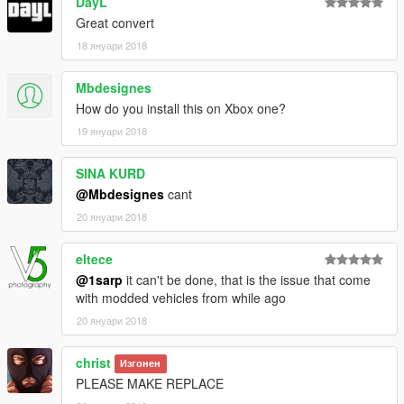
DayL
Great convert
18 януари 2018
Mbdesignes
How do you install this on Xbox one?
19 януари 2018
SINA KURD
@Mbdesignes
cant
20 януари 2018
eltece
@1sarp
it can't be done, that is the issue that come
with modded vehicles from while ago
20 януари 2018
christ
Изгонен
PLEASE MAKE REPLACE