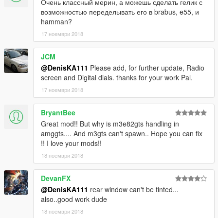
Очень классный мерин, а можешь сделать гелик с
возможностью переделывать его в brabus, e55, и
hamman?
17 ноември 2018
JCM
@DenisKA111
Please add, for further update, Radio
screen and Digital dials. thanks for your work Pal.
17 ноември 2018
BryantBee
Great mod!! But why is m3e82gts handling in
amggts.... And m3gts can't spawn.. Hope you can fix
!! I love your mods!!
18 ноември 2018
DevanFX
@DenisKA111
rear window can't be tinted...
also..good work dude
18 ноември 2018