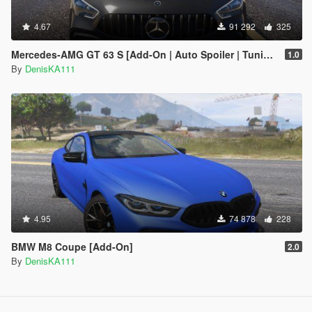
4.67
91 292
325
Mercedes‑AMG GT 63 S [Add-On | Auto Spoiler | Tuning]
1.0
By
DenisKA111
4.95
74 878
228
BMW M8 Coupe [Add-On]
2.0
By
DenisKA111