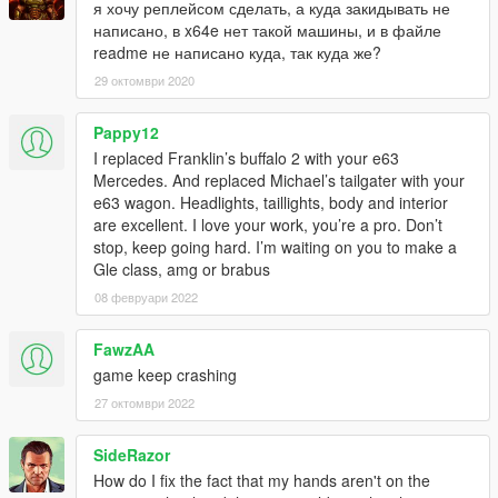
я хочу реплейсом сделать, а куда закидывать не
написано, в x64e нет такой машины, и в файле
readme не написано куда, так куда же?
29 октомври 2020
Pappy12
I replaced Franklin’s buffalo 2 with your e63
Mercedes. And replaced Michael’s tailgater with your
e63 wagon. Headlights, taillights, body and interior
are excellent. I love your work, you’re a pro. Don’t
stop, keep going hard. I’m waiting on you to make a
Gle class, amg or brabus
08 февруари 2022
FawzAA
game keep crashing
27 октомври 2022
SideRazor
How do I fix the fact that my hands aren't on the