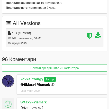
10 януари 2020
Последно обновено на:
преди 2 часа
Последно изтеглено:
Использование на проектах FiveM и Rage MP, строго через
лс группы: https://vk.com/vpproduct .
_________________________
All Versions
v1.1
Fix Back Right Reflector
1.3
(current)
v1.2
62 247 изтегляния
, 30 МБ
1. Update textures
09 януари 2020
2. Update model wheel
3. Update model engine
4. Retextures back lights!
96 Коментари
v1.3
Покажи предишните 20 коментара
Update Textures wheel
VovkaProdigy
Автор
@SMaxvi-Vismark
:D
08 януари 2020
SMaxvi-Vismark
Drive - что ли?