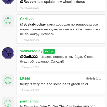
@Reacon
i am update new wheel textures
09 януари 2020
Garik222
@VovkaProdigy
тачка хорошая но тонировка все
портит, нечего не видно из салона а без танировки
не по кайфу, исправь.
10 януари 2020
VovkaProdigy
Автор
@Garik222
пытаюсь понять в чем беда. Скоро
будет обновление. Ожидай)
10 януари 2020
LP560
taillights very red and some parts green color
11 януари 2020
panthermgr
Is There Any Way To Get This Car Under 250,000