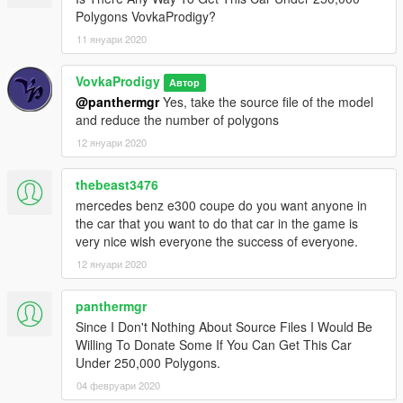
Polygons VovkaProdigy?
11 януари 2020
VovkaProdigy
Автор
@panthermgr
Yes, take the source file of the model
and reduce the number of polygons
12 януари 2020
thebeast3476
mercedes benz e300 coupe do you want anyone in
the car that you want to do that car in the game is
very nice wish everyone the success of everyone.
12 януари 2020
panthermgr
Since I Don't Nothing About Source Files I Would Be
Willing To Donate Some If You Can Get This Car
Under 250,000 Polygons.
04 февруари 2020