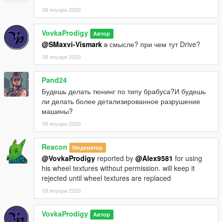
08 януари 2020
VovkaProdigy
Автор
@SMaxvi-Vismark
в смысле? при чем тут Drive?
08 януари 2020
Pand24
Будешь делать тюнинг по типу брабуса?И будешь
ли делать более детализированное разрушение
машины?
09 януари 2020
Reacon
Модератор
@VovkaProdigy
reported by
@Alex9581
for using
his wheel textures without permission. will keep it
rejected until wheel textures are replaced
09 януари 2020
VovkaProdigy
Автор