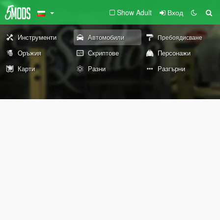
Show Adult
Вход
Инструменти
Автомобили
Пребоядисване
Оръжия
Скриптове
Персонажи
Карти
Разни
Разгърни