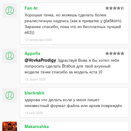
Fan At
Хорошая тачка, но можешь сделать более
реалистичную надпись (как в приватке у gta5korn).
Заранее спасибо, пока что из бесплатных лучший
e63))
12 февруари 2020
Appofis
@VovkaProdigy
Здраствуй Вова я бы хотел тебя
попросить сделать Brabus для твой ахуеный
модели тачки спасибо за модель кста )0
12 април 2020
blackrabit
здарова что делать если у меня пишет
неизвестный формат файла или архив повреждён
14 юни 2020
Makaroshka