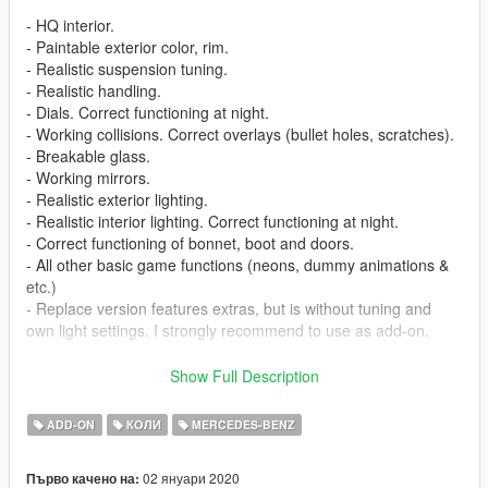
- HQ interior.
- Paintable exterior color, rim.
- Realistic suspension tuning.
- Realistic handling.
- Dials. Correct functioning at night.
- Working collisions. Correct overlays (bullet holes, scratches).
- Breakable glass.
- Working mirrors.
- Realistic exterior lighting.
- Realistic interior lighting. Correct functioning at night.
- Correct functioning of bonnet, boot and doors.
- All other basic game functions (neons, dummy animations &
etc.)
- Replace version features extras, but is without tuning and
own light settings. I strongly recommend to use as add-on.
Spawns as e63amg
Show Full Description
Replaces SCHAFTER3
ADD-ON
КОЛИ
MERCEDES-BENZ
Model From:GTASA(Free modules)
02 януари 2020
Първо качено на:
Converted to GTA5 and completion by VovkaProdigy