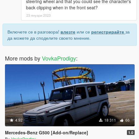
steering wheel and that you could see the character's
back clipping when in the front seat?
23 януари 2023
Включете се в разговора!
влезте
или се
регистрирайте
за
да можете да споделите своето мнение.
More mods by
VovkaProdigy
:
4.92
18 311
66
Mercedes-Benz G500 [Add-on/Replace]
1.0
By
VovkaProdigy