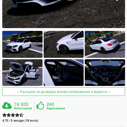
Разгърни за да видиш всички изображения и видеота
74 933
240
Изтегления
Харесвания
4.75 / 5 звезди (18 вота)