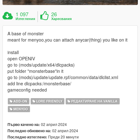
1 097
26
Изтегления
Харесвания
A base of monster
meant for menyoo,you can attach anycar(thing) you like on it
install
open OPENIV
go to (mods/update/x64/dlcpacks)
put folder "monsterbase"in it
go to (mods)/update/update.rpf/common/data/dlclist.xml
add line dlcpacks:/monsterbase/
gameconfig needed
ADD-ON
LORE FRIENDLY
РЕДАКТИРАНЕ НА VANILLA
MENYOO
02 април 2024
Първо качено на:
02 април 2024
Последно обновено на:
Преди 20 минути
Последно изтеглено: