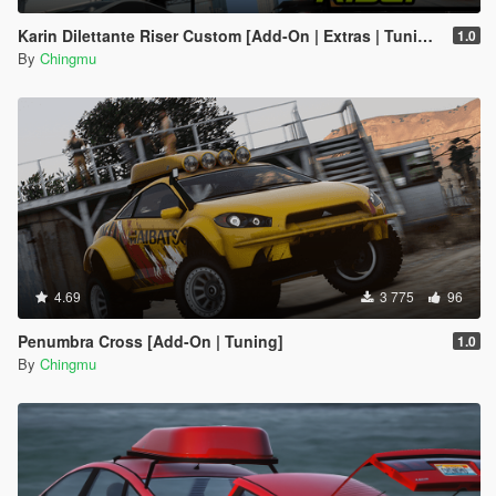
Karin Dilettante Riser Custom [Add-On | Extras | Tuning]
1.0
By
Chingmu
4.69
3 775
96
Penumbra Cross [Add-On | Tuning]
1.0
By
Chingmu