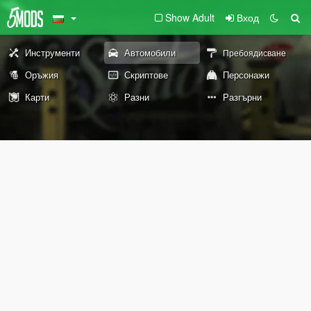
Show Adult
Вход
Инструменти
Автомобили
Пребоядисване
Оръжия
Скриптове
Персонажи
Карти
Разни
Разгърни