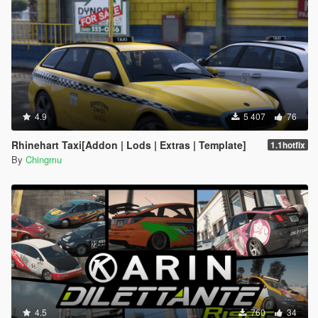
4.9
5 407
76
Rhinehart Taxi[Addon | Lods | Extras | Template]
1.1hotfix
By
Chingmu
4.5
760
34