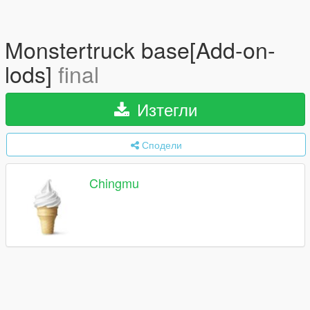
Monstertruck base[Add-on-
lods]
final
Изтегли
Сподели
Chingmu