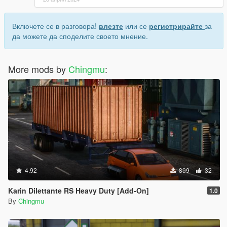
Включете се в разговора!
влезте
или се
регистрирайте
за
да можете да споделите своето мнение.
More mods by
Chingmu
:
4.92
899
32
Karin Dilettante RS Heavy Duty [Add-On]
1.0
By
Chingmu