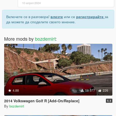
10 април 2024
Включете се в разговора!
влезте
или се
регистрирайте
за
да можете да споделите своето мнение.
More mods by
bozdemirt
:
4.88
58 377
226
2014 Volkswagen Golf R [Add-On/Replace]
1.1
By
bozdemirt