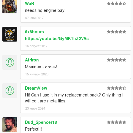
WaR
needs hq engine bay
07 юни 2017
6x8hours
https://youtu.be/GyMK1hZ2VAs
16 август 2017
Afriron
Машина - огонь!
15 януари 2020
DreamView
Hi! Can I use it in my replacement pack? Only thing i
will edit are meta files.
23 март 2024
Bud_Spencer18
Perfect!!!