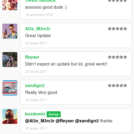
*1.1
-Add-on version
soooooo good dude :)
*1.0
16 декември 2016
-Initial Release
Al3x_M3rc3r
You can send me screens
Great Update
bozdemirtt@gmail.com
22 април 2017
Reyser
Didn't expect an update but lol, great work!!
22 април 2017
xandigtr2
Really Very good
22 април 2017
bozdemirt
Автор
@Al3x_M3rc3r
@Reyser
@xandigtr2
thanks
22 април 2017