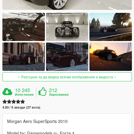
Разгърни за да видиш всички изображения и видеота
10 245
212
Изтегления
Харесвания
4.93 / 5 звезди (27 вота)
Morgan Aero SuperSports 2010
Model by: Gamemodels.ru, Forza 4