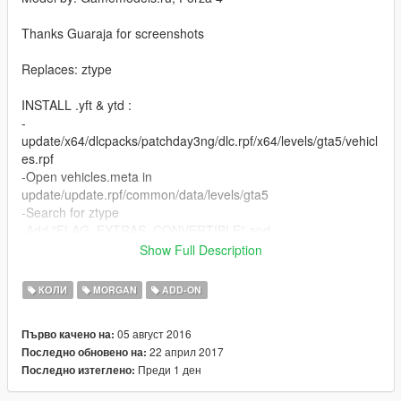
Thanks Guaraja for screenshots
Replaces: ztype
INSTALL .yft & ytd :
-
update/x64/dlcpacks/patchday3ng/dlc.rpf/x64/levels/gta5/vehicl
es.rpf
-Open vehicles.meta in
update/update.rpf/common/data/levels/gta5
-Search for ztype
-Add "FLAG_EXTRAS_CONVERTIBLE" and
"FLAG_HAS_INTERIOR_EXTRAS" between (without quotes)
Show Full Description
Features:
КОЛИ
MORGAN
ADD-ON
-HQ model
-HQ interior
05 август 2016
Първо качено на:
-Working dials
22 април 2017
Последно обновено на:
-Working lights
Преди 1 ден
Последно изтеглено:
-Hands on steering wheel
-LODS L1 & L2