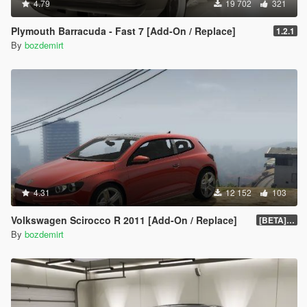
4.79
19 702
321
Plymouth Barracuda - Fast 7 [Add-On / Replace]
1.2.1
By
bozdemirt
4.31
12 152
103
Volkswagen Scirocco R 2011 [Add-On / Replace]
[BETA] 0.5
By
bozdemirt