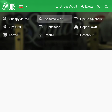
Show Adult
Вход
Инструменти
Автомобили
Пребоядисване
Оръжия
Скриптове
Персонажи
Карти
Разни
Разгърни