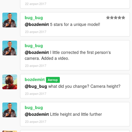
22 април 2017
bug_bug
@bozdemirt
5 stars for a unique model!
23 април 2017
bug_bug
@bozdemirt
I little corrected the first person's
camera. Added a video.
23 април 2017
bozdemirt
Автор
@bug_bug
what did you change? Camera height?
23 април 2017
bug_bug
@bozdemirt
Little height and little further
23 април 2017