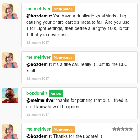
meimeiriver
Модератор
@bozdemirt
You have a duplicate <statMods> tag,
causing your entire carcols.meta to fail. And you use
1 for LightSettings, then define a lengthy 1005 id for
it, that you never use.
22 април 2017
meimeiriver
Модератор
@bozdemirt
It's a fine car. really :) Just fix the DLC,
is all.
22 април 2017
bozdemirt
Автор
@meimeiriver
thanks for pointing that out. I fixed it. I
dont know how did happen
22 април 2017
meimeiriver
Модератор
@bozdemirt
Thanks for the update! :)