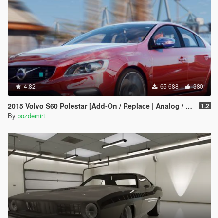
4.82
65 688
380
2015 Volvo S60 Polestar [Add-On / Replace | Analog / Digital Dials]
1.2
By
bozdemirt