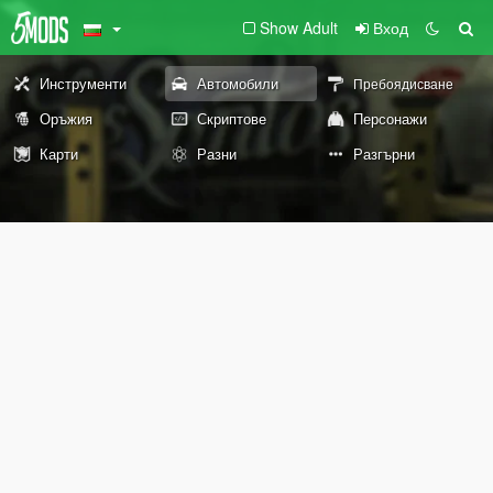
Show Adult
Вход
Инструменти
Автомобили
Пребоядисване
Оръжия
Скриптове
Персонажи
Карти
Разни
Разгърни