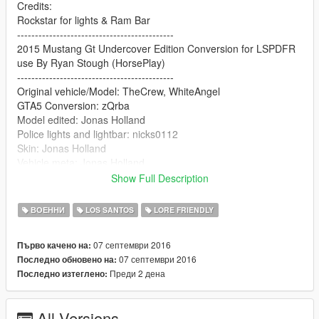
Credits:
Rockstar for lights & Ram Bar
--------------------------------------------
2015 Mustang Gt Undercover Edition Conversion for LSPDFR
use By Ryan Stough (HorsePlay)
--------------------------------------------
Original vehicle/Model: TheCrew, WhiteAngel
GTA5 Conversion: zQrba
Model edited: Jonas Holland
Police lights and lightbar: nicks0112
Skin: Jonas Holland
Vehicle.meta: Jonas Holland
Show Full Description
Nice Addition to your GTA5 game, this is a fictitious skin,
however in saying that, the model really drives nice and looks
ВОЕННИ
LOS SANTOS
LORE FRIENDLY
good in game, being a 2 door vehicle it's not suited for prisoner
pick up, best if you use another vehicle for pick up duties
07 септември 2016
Първо качено на:
07 септември 2016
Последно обновено на:
Преди 2 дена
Последно изтеглено:
All Versions