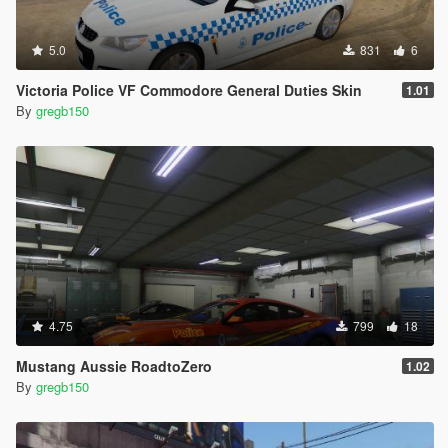
5.0
831
6
Victoria Police VF Commodore General Duties Skin
1.01
By
gregb150
4.75
799
18
Mustang Aussie RoadtoZero
1.02
By
gregb150