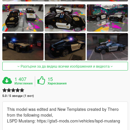
Разгърни за да видиш всички изображения и видеота
1 407
15
Изтегления
Харесвания
5.0 / 5 звезди (1 вот)
This model was edited and New Templates created by Thero
from the following model,
LSPD Mustang: https://gta5-mods.com/vehicles/lspd-mustang