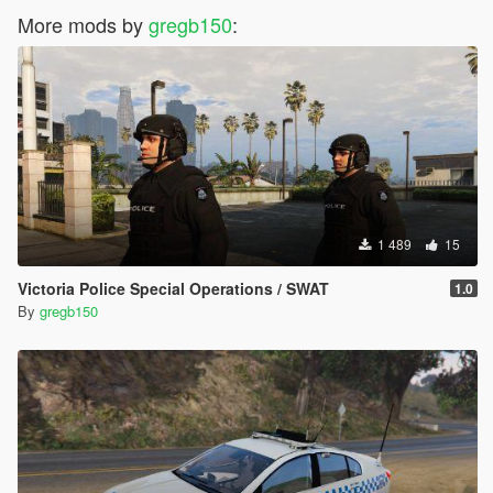
More mods by
gregb150
:
1 489
15
Victoria Police Special Operations / SWAT
1.0
By
gregb150