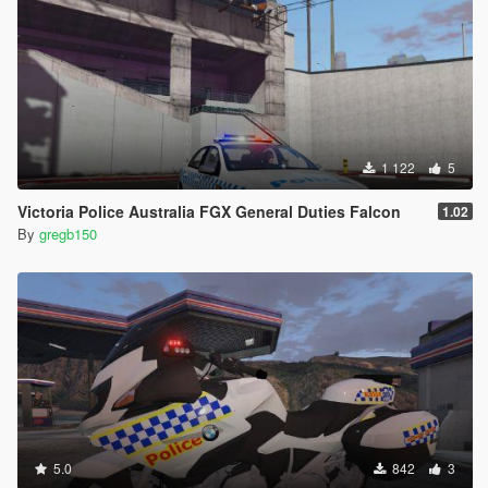
1 122
5
Victoria Police Australia FGX General Duties Falcon
1.02
By
gregb150
5.0
842
3