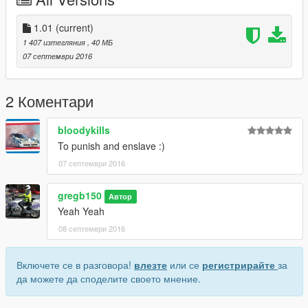
1.01
(current)
1 407 изтегляния
, 40 МБ
07 септември 2016
2 Коментари
bloodykills
To punish and enslave :)
07 септември 2016
gregb150
Автор
Yeah Yeah
08 септември 2016
Включете се в разговора!
влезте
или се
регистрирайте
за
да можете да споделите своето мнение.