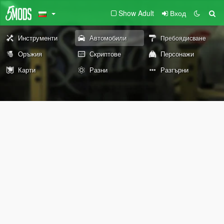
Show Adult
Вход
Инструменти
Автомобили
Пребоядисване
Оръжия
Скриптове
Персонажи
Карти
Разни
Разгърни