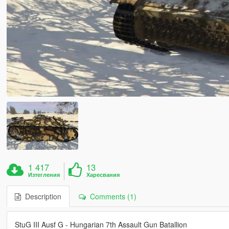
1 417
13
Изтегления
Харесвания
Description
Comments (1)
StuG III Ausf G - Hungarian 7th Assault Gun Batallion