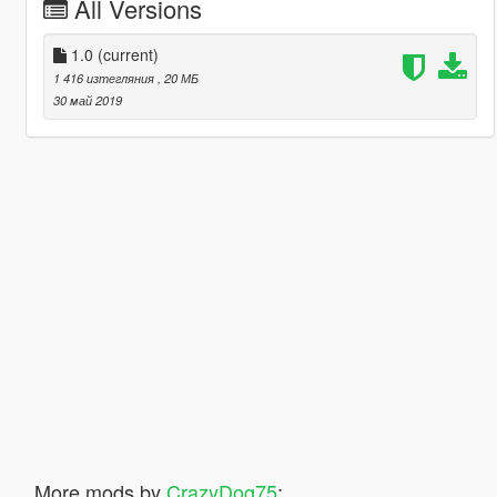
All Versions
1.0
(current)
1 416 изтегляния
, 20 МБ
30 май 2019
More mods by
CrazyDog75
: