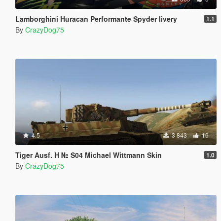
Lamborghini Huracan Performante Spyder livery
1.1
By
CrazyDog75
4.5
3 843
16
Tiger Ausf. H № S04 Michael Wittmann Skin
1.0
By
CrazyDog75