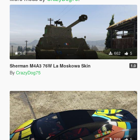
5.0
662
5
Sherman M4A3 76W La Moskowa Skin
1.0
By
CrazyDog75
569
5