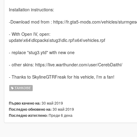
Installation instructions:
-Download mod from : https://fr.gta5-mods.com/vehicles/sturmgesc
- With Open IV, open:
update\x64\dlcpacks\stug3\dlc.rpf\x64\vehicles.rpf
- replace "stug3.ytd" with new one
- other skins: https://live.warthunder.com/user/CerebDaithi/
- Thanks to SkylineGTRFreak for his vehicle, I'm a fan!
ТАНКОВЕ
30 май 2019
Първо качено на:
30 май 2019
Последно обновено на:
Преди 6 дена
Последно изтеглено: