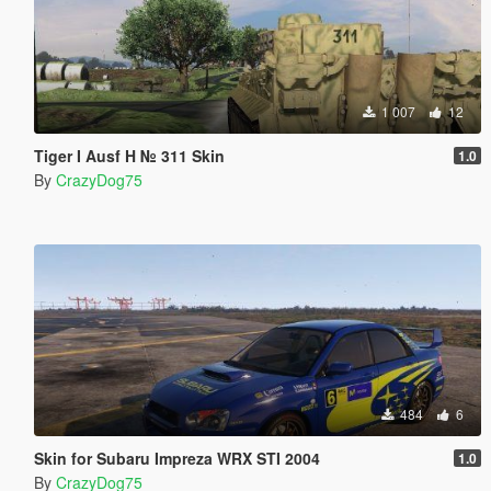
1 007
12
Tiger I Ausf H № 311 Skin
1.0
By
CrazyDog75
484
6
Skin for Subaru Impreza WRX STI 2004
1.0
By
CrazyDog75