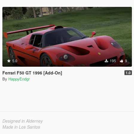
5.0
195
9
Ferrari F50 GT 1996 [Add-On]
1.0
By
HappyEndgr
Designed in Alderney
Made in Los Santos