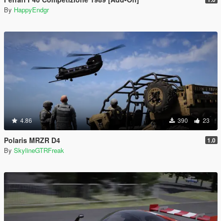
By
HappyEndgr
4.86
390
23
Polaris MRZR D4
1.0
By
SkylineGTRFreak