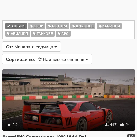
ADD-ON
КОЛИ
МОТОРИ
ДЖИПОВЕ
КАМИОНИ
АВИАЦИЯ
ТАНКОВЕ
APC
От:
Миналата седмица
Сортирай по:
Най-високо оценени
5.0
497
24
Ferrari F40 Competizione 1989 [Add-On]
1.0