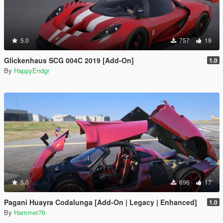
5.0
757
19
Glickenhaus SCG 004C 2019 [Add-On]
1.0
By
HappyEndgr
5.0
696
17
Pagani Huayra Codalunga [Add-On | Legacy | Enhanced]
1.0
By
Hammer76