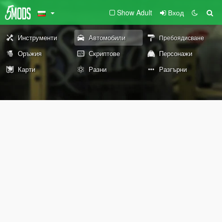
Show Adult
Вход
Инструменти
Автомобили
Пребоядисване
Оръжия
Скриптове
Персонажи
Карти
Разни
Разгърни