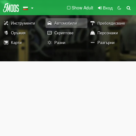
Show Adult
Вход
Инструменти
Автомобили
Пребоядисване
Оръжия
Скриптове
Персонажи
Карти
Разни
Разгърни