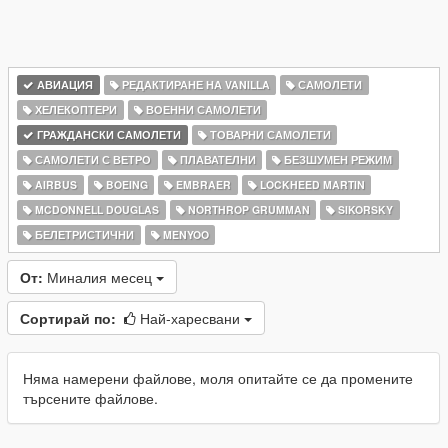
АВИАЦИЯ
РЕДАКТИРАНЕ НА VANILLA
САМОЛЕТИ
ХЕЛЕКОПТЕРИ
ВОЕННИ САМОЛЕТИ
ГРАЖДАНСКИ САМОЛЕТИ
ТОВАРНИ САМОЛЕТИ
САМОЛЕТИ С ВЕТРО
ПЛАВАТЕЛНИ
БЕЗШУМЕН РЕЖИМ
AIRBUS
BOEING
EMBRAER
LOCKHEED MARTIN
MCDONNELL DOUGLAS
NORTHROP GRUMMAN
SIKORSKY
БЕЛЕТРИСТИЧНИ
MENYOO
От:
Миналия месец
Сортирай по:
Най-харесвани
Няма намерени файлове, моля опитайте се да промените
търсените файлове.