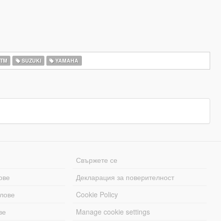
TM
SUZUKI
YAMAHA
Свържете се
ове
Декларация за поверителност
лове
Cookie Policy
ве
Manage cookie settings