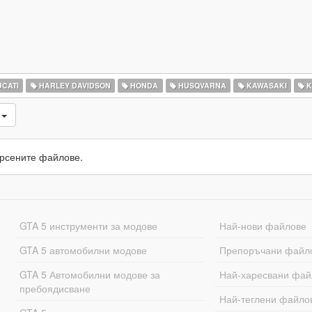
CATI
HARLEY DAVIDSON
HONDA
HUSQVARNA
KAWASAKI
K
и
рсените файлове.
GTA 5 инструменти за модове
Най-нови файлове
GTA 5 автомобилни модове
Препоръчани файл
GTA 5 Автомобилни модове за
Най-харесвани фай
пребоядисване
Най-теглени файло