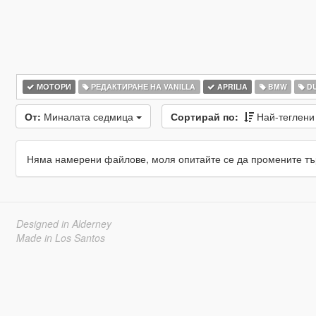
МОТОРИ
РЕДАКТИРАНЕ НА VANILLA
APRILIA
BMW
DU
От:
Миналата седмица
Сортирай по:
Най-теглен
Няма намерени файлове, моля опитайте се да промените тъ
Designed in Alderney
Made in Los Santos