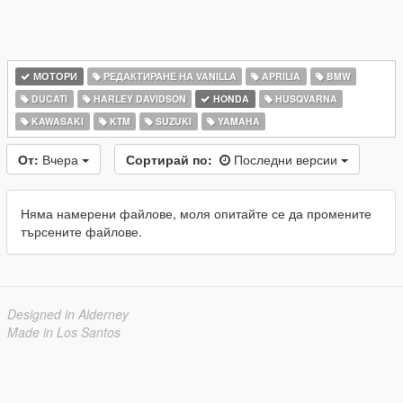
МОТОРИ
РЕДАКТИРАНЕ НА VANILLA
APRILIA
BMW
DUCATI
HARLEY DAVIDSON
HONDA
HUSQVARNA
KAWASAKI
KTM
SUZUKI
YAMAHA
От:
Вчера
Сортирай по:
Последни версии
Няма намерени файлове, моля опитайте се да промените
търсените файлове.
Designed in Alderney
Made in Los Santos