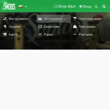
Show Adult
Вход
Инструменти
Автомобили
Пребоядисване
Оръжия
Скриптове
Персонажи
Карти
Разни
Разгърни