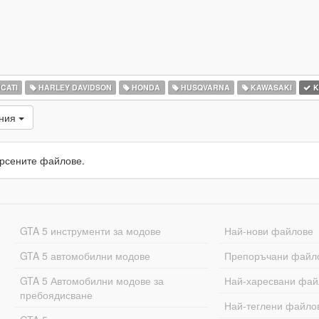
CATI
HARLEY DAVIDSON
HONDA
HUSQVARNA
KAWASAKI
K
ания
рсените файлове.
GTA 5 инструменти за модове
Най-нови файлове
GTA 5 автомобилни модове
Препоръчани файл
GTA 5 Автомобилни модове за
Най-харесвани фай
пребоядисване
Най-теглени файло