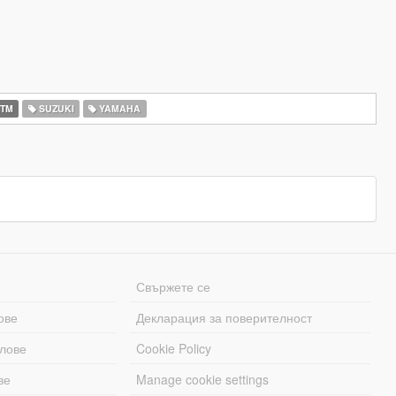
TM
SUZUKI
YAMAHA
Свържете се
ове
Декларация за поверителност
лове
Cookie Policy
ве
Manage cookie settings