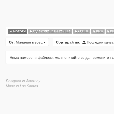
МОТОРИ
РЕДАКТИРАНЕ НА VANILLA
APRILIA
BMW
DU
От:
Миналия месец
Сортирай по:
Последни качв
Няма намерени файлове, моля опитайте се да промените тъ
Designed in Alderney
Made in Los Santos