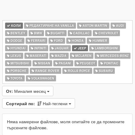
КОЛИ
РЕДАКТИРАНЕ НА VANILLA
ASTON MARTIN
AUDI
BENTLEY
BMW
BUGATTI
CADILLAC
CHEVROLET
DODGE
FERRARI
FORD
HONDA
HUMMER
HYUNDAI
INFINITI
JAGUAR
JEEP
LAMBORGHINI
LEXUS
MASERATI
MAZDA
MCLAREN
MERCEDES-BENZ
MITSUBISHI
NISSAN
PAGANI
PEUGEOT
PONTIAC
PORSCHE
RANGE ROVER
ROLLS ROYCE
SUBARU
TOYOTA
VOLKSWAGEN
От:
Миналия месец
Сортирай по:
Най-теглени
Няма намерени файлове, моля опитайте се да промените
търсените файлове.