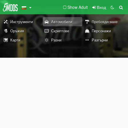
Show Adult
Вход
Инструменти
Автомобили
Пребоядисване
Оръжия
Скриптове
Персонажи
Карти
Разни
Разгърни