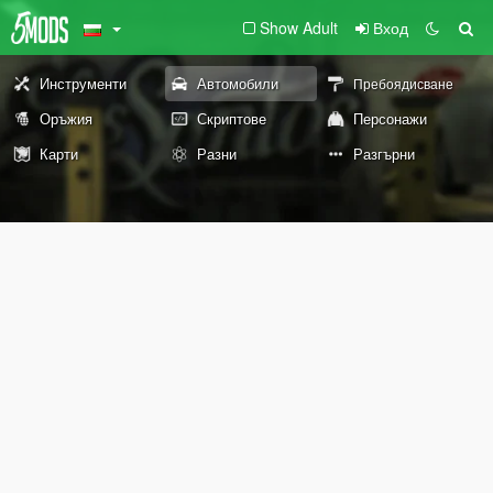
Show Adult
Вход
Инструменти
Автомобили
Пребоядисване
Оръжия
Скриптове
Персонажи
Карти
Разни
Разгърни