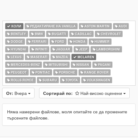
КОЛИ
РЕДАКТИРАНЕ НА VANILLA
ASTON MARTIN
AUDI
BENTLEY
BMW
BUGATTI
CADILLAC
CHEVROLET
DODGE
FERRARI
FORD
HONDA
HUMMER
HYUNDAI
INFINITI
JAGUAR
JEEP
LAMBORGHINI
LEXUS
MASERATI
MAZDA
MCLAREN
MERCEDES-BENZ
MITSUBISHI
NISSAN
PAGANI
PEUGEOT
PONTIAC
PORSCHE
RANGE ROVER
ROLLS ROYCE
SUBARU
TOYOTA
VOLKSWAGEN
От:
Вчера
Сортирай по:
Най-високо оценени
Няма намерени файлове, моля опитайте се да промените
търсените файлове.