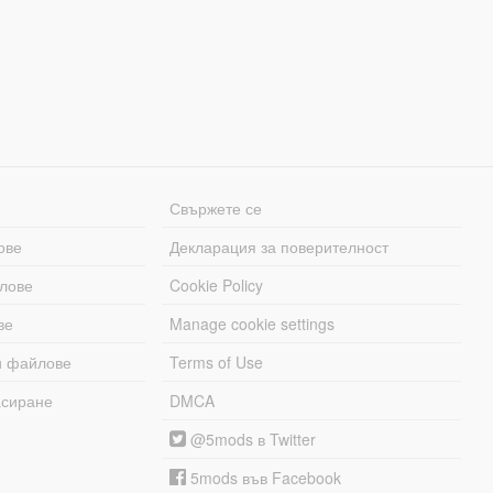
Свържете се
ове
Декларация за поверителност
лове
Cookie Policy
ве
Manage cookie settings
и файлове
Terms of Use
асиране
DMCA
@5mods в Twitter
5mods във Facebook