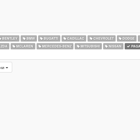
BENTLEY
BMW
BUGATTI
CADILLAC
CHEVROLET
DODGE
ZDA
MCLAREN
MERCEDES-BENZ
MITSUBISHI
NISSAN
PAGA
ани