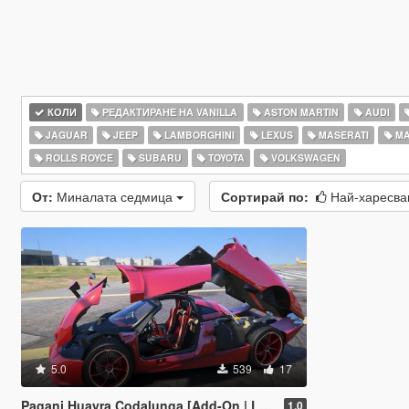
КОЛИ
РЕДАКТИРАНЕ НА VANILLA
ASTON MARTIN
AUDI
JAGUAR
JEEP
LAMBORGHINI
LEXUS
MASERATI
MA
ROLLS ROYCE
SUBARU
TOYOTA
VOLKSWAGEN
От:
Миналата седмица
Сортирай по:
Най-харесв
5.0
539
17
Pagani Huayra Codalunga [Add-On | Legacy | Enhanced]
1.0