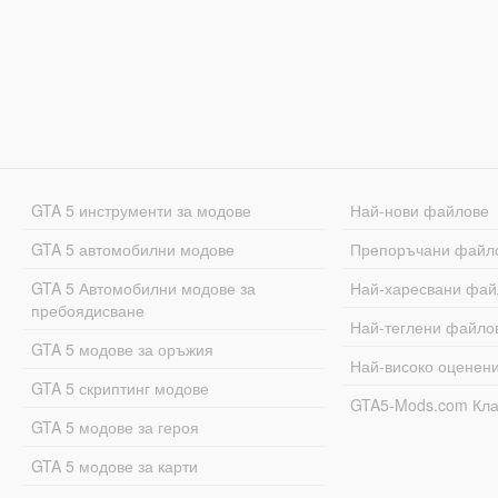
GTA 5 инструменти за модове
Най-нови файлове
GTA 5 автомобилни модове
Препоръчани файл
GTA 5 Автомобилни модове за
Най-харесвани фай
пребоядисване
Най-теглени файло
GTA 5 модове за оръжия
Най-високо оценен
GTA 5 скриптинг модове
GTA5-Mods.com Кл
GTA 5 модове за героя
GTA 5 модове за карти