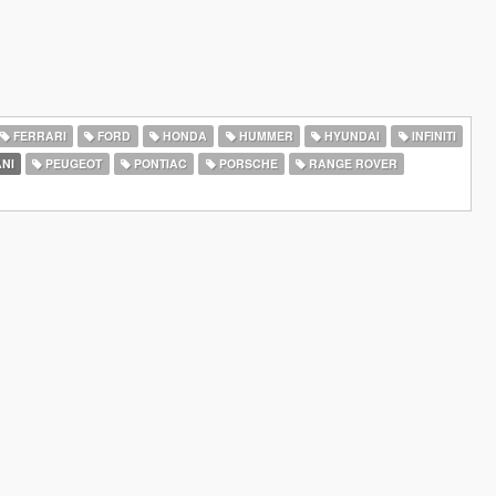
FERRARI
FORD
HONDA
HUMMER
HYUNDAI
INFINITI
NI
PEUGEOT
PONTIAC
PORSCHE
RANGE ROVER