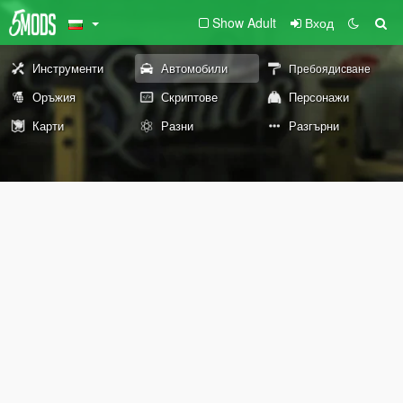
Show Adult
Вход
Инструменти
Автомобили
Пребоядисване
Оръжия
Скриптове
Персонажи
Карти
Разни
Разгърни