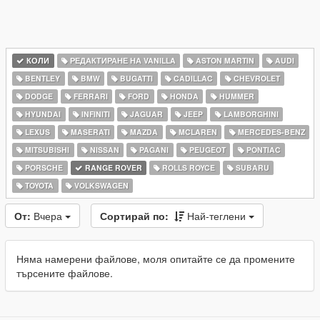
КОЛИ
РЕДАКТИРАНЕ НА VANILLA
ASTON MARTIN
AUDI
BENTLEY
BMW
BUGATTI
CADILLAC
CHEVROLET
DODGE
FERRARI
FORD
HONDA
HUMMER
HYUNDAI
INFINITI
JAGUAR
JEEP
LAMBORGHINI
LEXUS
MASERATI
MAZDA
MCLAREN
MERCEDES-BENZ
MITSUBISHI
NISSAN
PAGANI
PEUGEOT
PONTIAC
PORSCHE
RANGE ROVER
ROLLS ROYCE
SUBARU
TOYOTA
VOLKSWAGEN
От:
Вчера
Сортирай по:
Най-теглени
Няма намерени файлове, моля опитайте се да промените
търсените файлове.