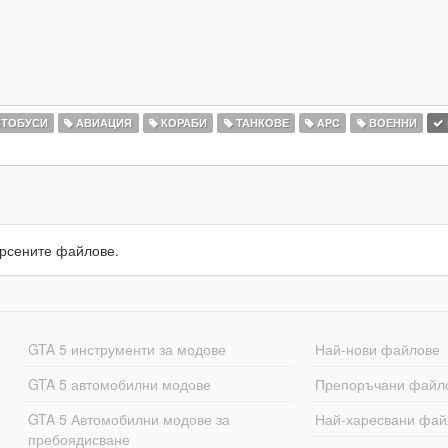
ТОБУСИ
АВИАЦИЯ
КОРАБИ
ТАНКОВЕ
APC
ВОЕННИ
рсените файлове.
GTA 5 инструменти за модове
Най-нови файлове
GTA 5 автомобилни модове
Препоръчани файл
GTA 5 Автомобилни модове за
Най-харесвани фай
пребоядисване