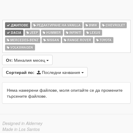
ДЖИПОВЕ
РЕДАКТИРАНЕ НА VANILLA
BMW
CHEVROLET
DACIA
JEEP
HUMMER
INFINITI
LEXUS
MERCEDES-BENZ
NISSAN
RANGE ROVER
TOYOTA
VOLKSWAGEN
От:
Миналия месец
Сортирай по:
Последни качвания
Няма намерени файлове, моля опитайте се да промените
търсените файлове.
Designed in Alderney
Made in Los Santos