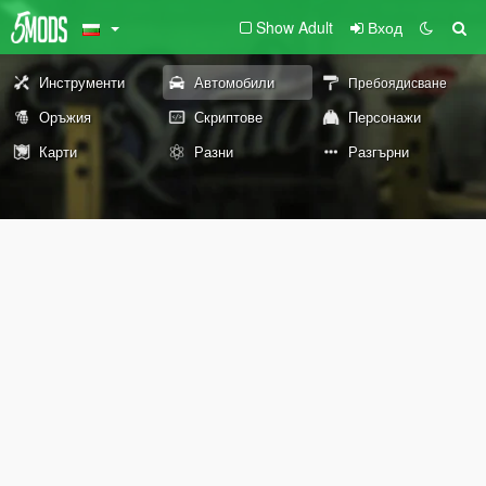
Show Adult
Вход
Инструменти
Автомобили
Пребоядисване
Оръжия
Скриптове
Персонажи
Карти
Разни
Разгърни