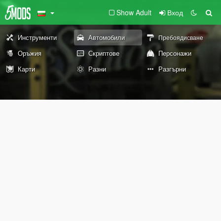
Show Adult
Вход
Инструменти
Автомобили
Пребоядисване
Оръжия
Скриптове
Персонажи
Карти
Разни
Разгърни