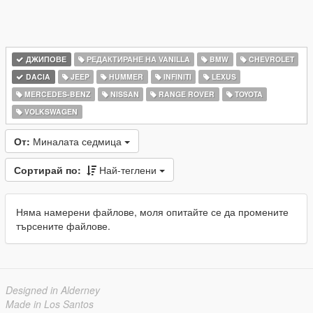
ДЖИПОВЕ
РЕДАКТИРАНЕ НА VANILLA
BMW
CHEVROLET
DACIA
JEEP
HUMMER
INFINITI
LEXUS
MERCEDES-BENZ
NISSAN
RANGE ROVER
TOYOTA
VOLKSWAGEN
От:
Миналата седмица
Сортирай по:
Най-теглени
Няма намерени файлове, моля опитайте се да промените
търсените файлове.
Designed in Alderney
Made in Los Santos