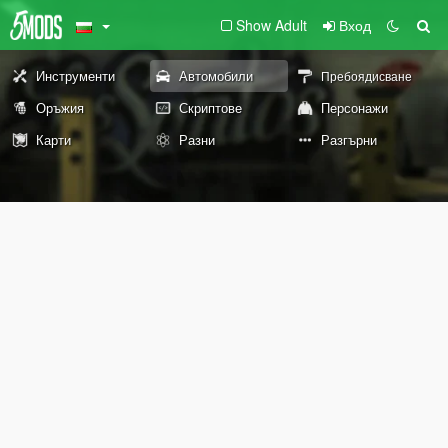
Show Adult
Вход
Инструменти
Автомобили
Пребоядисване
Оръжия
Скриптове
Персонажи
Карти
Разни
Разгърни