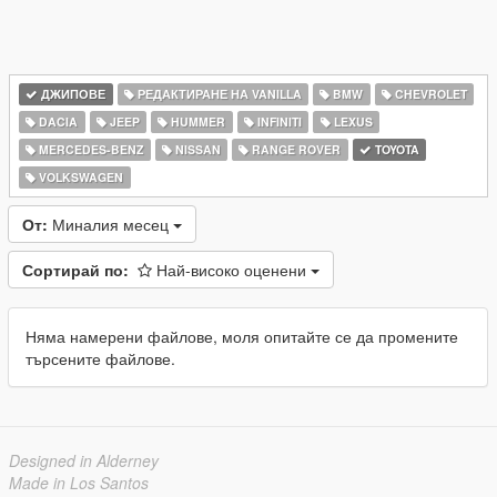
ДЖИПОВЕ
РЕДАКТИРАНЕ НА VANILLA
BMW
CHEVROLET
DACIA
JEEP
HUMMER
INFINITI
LEXUS
MERCEDES-BENZ
NISSAN
RANGE ROVER
TOYOTA
VOLKSWAGEN
От:
Миналия месец
Сортирай по:
Най-високо оценени
Няма намерени файлове, моля опитайте се да промените
търсените файлове.
Designed in Alderney
Made in Los Santos