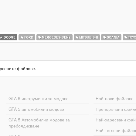
DODGE
FORD
MERCEDES-BENZ
MITSUBISHI
SCANIA
TOYO
рсените файлове.
GTA 5 инструменти за модове
Най-нови файлове
GTA 5 автомобилни модове
Препоръчани файл
GTA 5 Автомобилни модове за
Най-харесвани фай
пребоядисване
Най-теглени файло