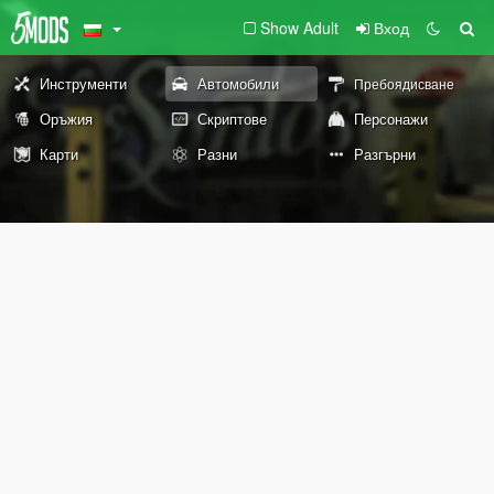
Show Adult
Вход
Инструменти
Автомобили
Пребоядисване
Оръжия
Скриптове
Персонажи
Карти
Разни
Разгърни