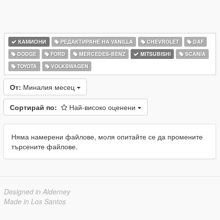
КАМИОНИ
РЕДАКТИРАНЕ НА VANILLA
CHEVROLET
DAF
DODGE
FORD
MERCEDES-BENZ
MITSUBISHI
SCANIA
TOYOTA
VOLKSWAGEN
От:
Миналия месец
Сортирай по:
Най-високо оценени
Няма намерени файлове, моля опитайте се да промените
търсените файлове.
Designed in Alderney
Made in Los Santos