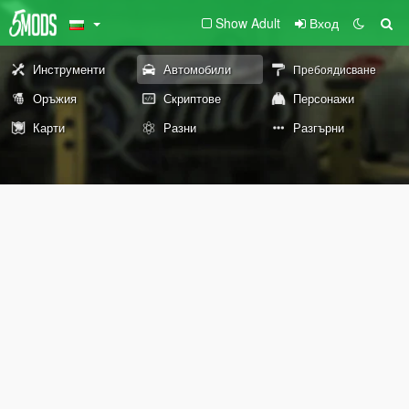
Show Adult
Вход
Инструменти
Автомобили
Пребоядисване
Оръжия
Скриптове
Персонажи
Карти
Разни
Разгърни