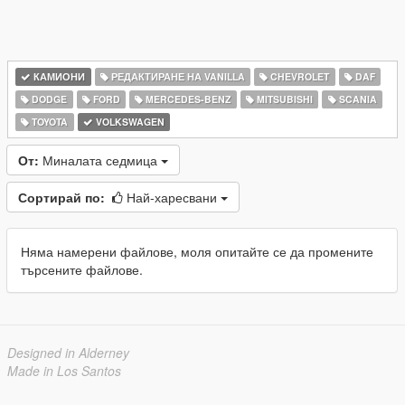
КАМИОНИ
РЕДАКТИРАНЕ НА VANILLA
CHEVROLET
DAF
DODGE
FORD
MERCEDES-BENZ
MITSUBISHI
SCANIA
TOYOTA
VOLKSWAGEN
От:
Миналата седмица
Сортирай по:
Най-харесвани
Няма намерени файлове, моля опитайте се да промените
търсените файлове.
Designed in Alderney
Made in Los Santos