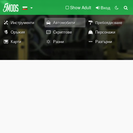
Show Adult
Вход
Инструменти
Автомобили
Пребоядисване
Оръжия
Скриптове
Персонажи
Карти
Разни
Разгърни