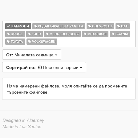
КАМИОНИ
РЕДАКТИРАНЕ НА VANILLA
CHEVROLET
DAF
DODGE
FORD
MERCEDES-BENZ
MITSUBISHI
SCANIA
TOYOTA
VOLKSWAGEN
От:
Миналата седмица
Сортирай по:
Последни версии
Няма намерени файлове, моля опитайте се да промените
търсените файлове.
Designed in Alderney
Made in Los Santos