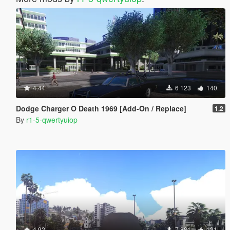
4.44
6 123
140
Dodge Charger O Death 1969 [Add-On / Replace]
1.2
By
r1-5-qwertyuiop
4.92
7 881
121