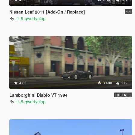
Nissan Leaf 2011 [Add-On / Replace]
1.1
By
r1-5-qwertyuiop
4.86
3 400
112
Lamborghini Diablo VT 1994
[BETA] 1.5
By
r1-5-qwertyuiop