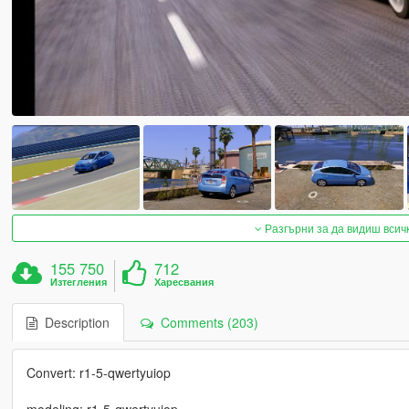
Разгърни за да видиш всич
155 750
712
Изтегления
Харесвания
Description
Comments (203)
Convert: r1-5-qwertyuiop