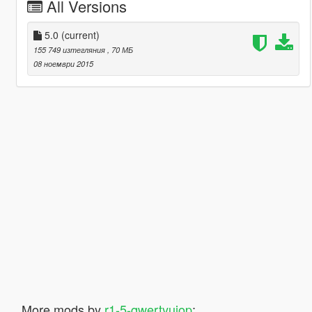
All Versions
5.0
(current)
155 749 изтегляния
, 70 МБ
08 ноември 2015
More mods by
r1-5-qwertyuiop
: