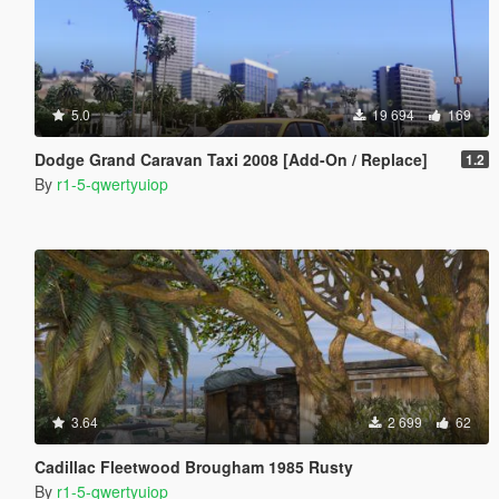
5.0
19 694
169
Dodge Grand Caravan Taxi 2008 [Add-On / Replace]
1.2
By
r1-5-qwertyuiop
3.64
2 699
62
Cadillac Fleetwood Brougham 1985 Rusty
By
r1-5-qwertyuiop