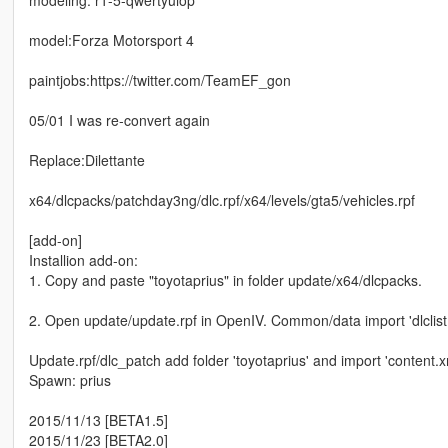
modeling: r1-5-qwertyuiop
model:Forza Motorsport 4
paintjobs:https://twitter.com/TeamEF_gon
05/01 I was re-convert again
Replace:Dilettante
x64/dlcpacks/patchday3ng/dlc.rpf/x64/levels/gta5/vehicles.rpf
[add-on]
Installion add-on:
1. Copy and paste "toyotaprius" in folder update/x64/dlcpacks.
2. Open update/update.rpf in OpenIV. Common/data import 'dlclist.x
Update.rpf/dlc_patch add folder 'toyotaprius' and import 'content.x
Spawn: prius
2015/11/13 [BETA1.5]
2015/11/23 [BETA2.0]