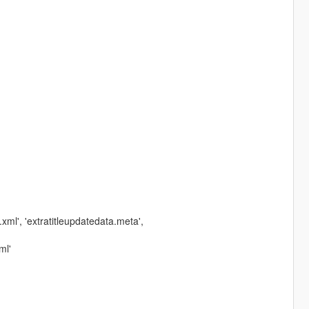
ml', 'extratitleupdatedata.meta',
ml'