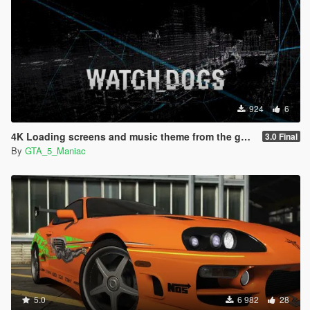
924
6
4K Loading screens and music theme from the game Watch Dogs
3.0 Final
By
GTA_5_Maniac
5.0
6 982
28