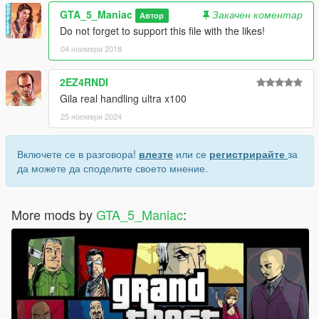
GTA_5_Maniac
Закачен коментар
Автор
Do not forget to support this file with the likes!
04 ноември 2018
2EZ4RNDI
Gila real handling ultra x100
25 ноември 2024
Включете се в разговора!
влезте
или се
регистрирайте
за
да можете да споделите своето мнение.
More mods by
GTA_5_Maniac
: