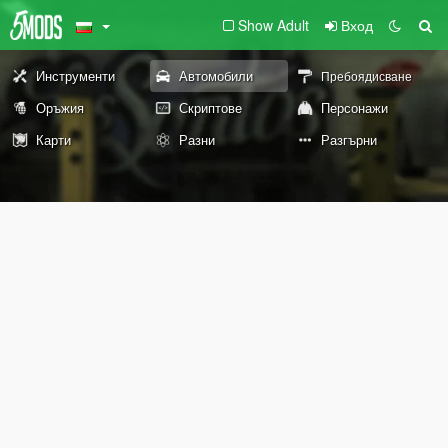
Show Adult
Вход
Инструменти
Автомобили
Пребоядисване
Оръжия
Скриптове
Персонажи
Карти
Разни
Разгърни