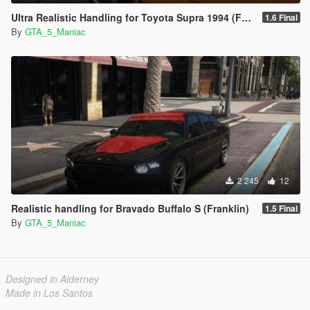
Ultra Realistic Handling for Toyota Supra 1994 (Fast & Furious)
1.6 Final
By
GTA_5_Maniac
2 245
12
Realistic handling for Bravado Buffalo S (Franklin)
1.5 Final
By
GTA_5_Maniac
Designed in Alderney
Made in Los Santos