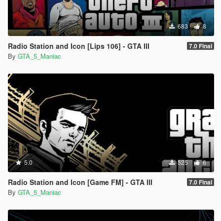
683
8
Radio Station and Icon [Lips 106] - GTA III
7.0 Final
By
GTA_5_Maniac
5.0
525
6
Radio Station and Icon [Game FM] - GTA III
7.0 Final
By
GTA_5_Maniac