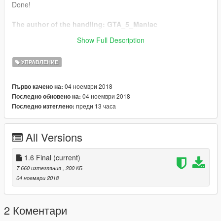
Done!
The author of the handling: GTA_5_Maniac
Car:
Nissan Skyline GT-R R34 1999 (Fast & Furious) [Add-
Show Full Description
On / Tuning] by kimpet
УПРАВЛЕНИЕ
04 ноември 2018
Първо качено на:
04 ноември 2018
Последно обновено на:
преди 13 часа
Последно изтеглено:
All Versions
1.6 Final
(current)
7 660 изтегляния
, 200 КБ
04 ноември 2018
2 Коментари