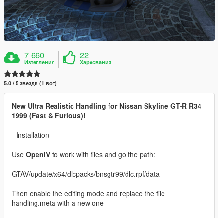
7 660
22
Изтегления
Харесвания
5.0 / 5 звезди (1 вот)
New Ultra Realistic Handling for Nissan Skyline GT-R R34
1999 (Fast & Furious)!
- Installation -
Use
OpenIV
to work with files and go the path:
GTAV/update/x64/dlcpacks/bnsgtr99/dlc.rpf/data
Then enable the editing mode and replace the file
handling.meta with a new one