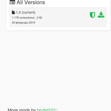
All Versions
1.0
(current)
1 178 изтегляния
, 2 КБ
03 февруари 2019
More mods by
bruhd101
: