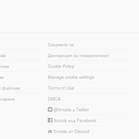
Свържете се
ове
Декларация за поверителност
лове
Cookie Policy
ве
Manage cookie settings
и файлове
Terms of Use
асиране
DMCA
@5mods в Twitter
5mods във Facebook
5mods on Discord