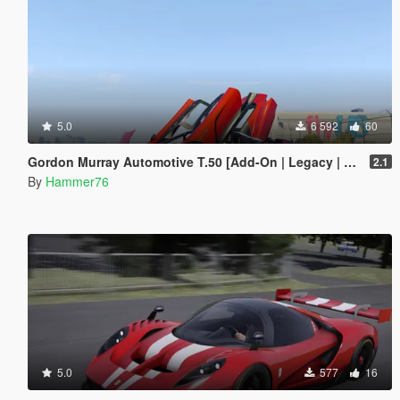
5.0
6 592
60
Gordon Murray Automotive T.50 [Add-On | Legacy | Enhanced]
2.1
By
Hammer76
5.0
577
16