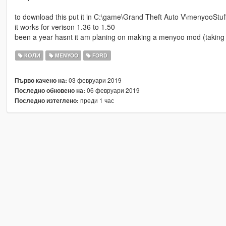
to download this put it in C:\game\Grand Theft Auto V\menyooStuff
it works for verison 1.36 to 1.50
been a year hasnt it am planing on making a menyoo mod (taking 
КОЛИ
MENYOO
FORD
03 февруари 2019
Първо качено на:
06 февруари 2019
Последно обновено на:
преди 1 час
Последно изтеглено: