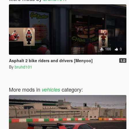
166
0
Asphalt 2 bike riders and drivers [Menyoo]
1.0
By
bruhd101
More mods in
category:
vehicles