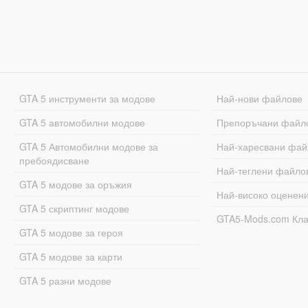
GTA 5 инструменти за модове
Най-нови файлове
GTA 5 автомобилни модове
Препоръчани файл
GTA 5 Автомобилни модове за
Най-харесвани фай
пребоядисване
Най-теглени файло
GTA 5 модове за оръжия
Най-високо оценен
GTA 5 скриптинг модове
GTA5-Mods.com Кл
GTA 5 модове за героя
GTA 5 модове за карти
GTA 5 разни модове