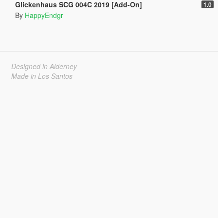
Glickenhaus SCG 004C 2019 [Add-On]
1.0
By
HappyEndgr
Designed in Alderney
Made in Los Santos