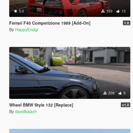
5.0
193
13
Ferrari F40 Competizione 1989 [Add-On]
1.0
By
HappyEndgr
206
8
Wheel BMW Style 132 [Replace]
v1.0
By
davidbaach