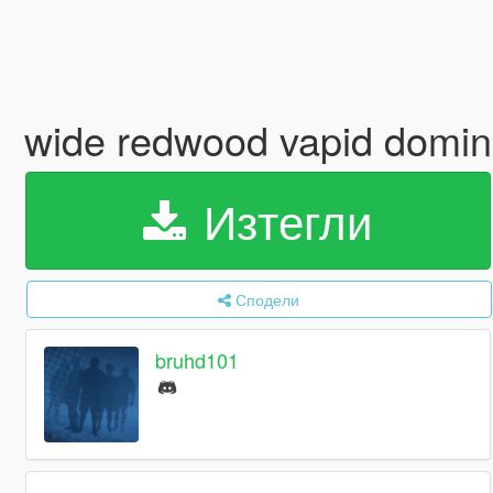
wide redwood vapid domi
Изтегли
Сподели
bruhd101