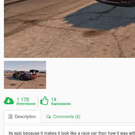
1 178
14
Изтегления
Харесвания
Description
Comments (2)
its epic because it makes it look like a race car then how it was wi