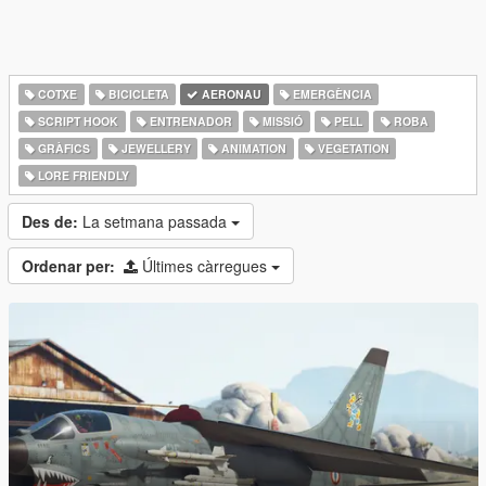
COTXE
BICICLETA
AERONAU
EMERGÈNCIA
SCRIPT HOOK
ENTRENADOR
MISSIÓ
PELL
ROBA
GRÀFICS
JEWELLERY
ANIMATION
VEGETATION
LORE FRIENDLY
Des de:
La setmana passada
Ordenar per:
Últimes càrregues