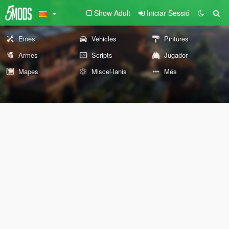
Show Adult
Iniciar Sessió
Eines
Vehicles
Pintures
Armes
Scripts
Jugador
Mapes
Miscel·lanis
Més