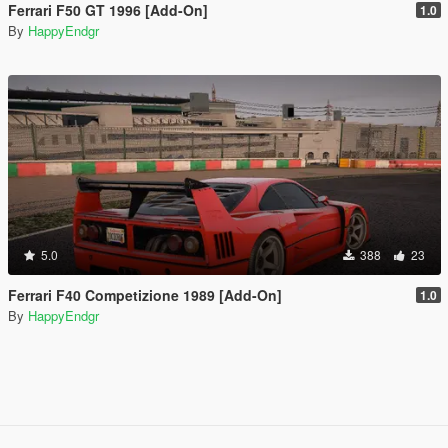
Ferrari F50 GT 1996 [Add-On]
1.0
By
HappyEndgr
5.0
388
23
Ferrari F40 Competizione 1989 [Add-On]
1.0
By
HappyEndgr