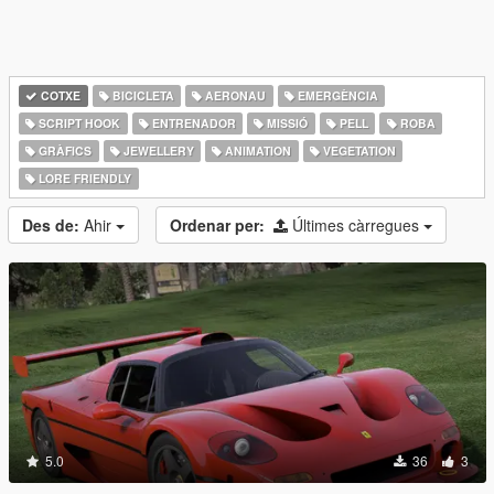
COTXE
BICICLETA
AERONAU
EMERGÈNCIA
SCRIPT HOOK
ENTRENADOR
MISSIÓ
PELL
ROBA
GRÀFICS
JEWELLERY
ANIMATION
VEGETATION
LORE FRIENDLY
Des de:
Ahir
Ordenar per:
Últimes càrregues
5.0
36
3