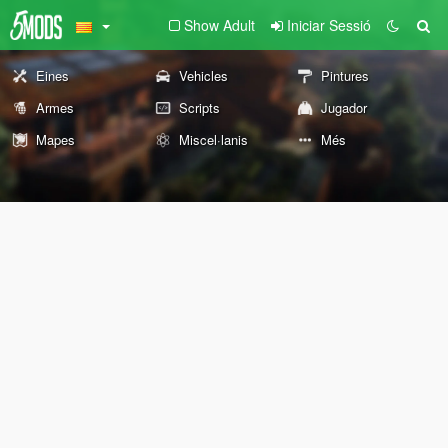
Show Adult
Iniciar Sessió
Eines
Vehicles
Pintures
Armes
Scripts
Jugador
Mapes
Miscel·lanis
Més