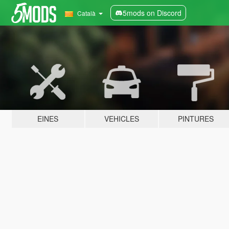
5mods on Discord
Català
EINES
VEHICLES
PINTURES