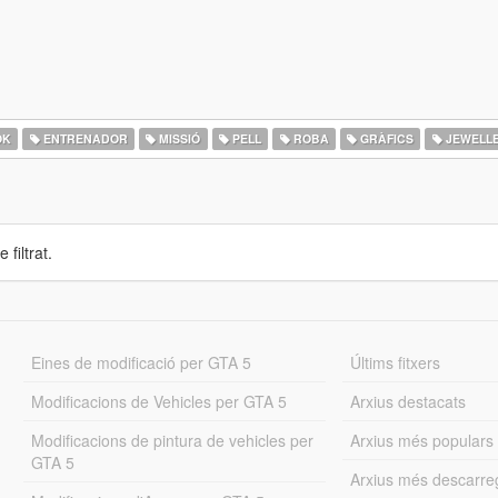
OK
ENTRENADOR
MISSIÓ
PELL
ROBA
GRÀFICS
JEWELL
 filtrat.
Eines de modificació per GTA 5
Últims fitxers
Modificacions de Vehicles per GTA 5
Arxius destacats
Modificacions de pintura de vehicles per
Arxius més populars
GTA 5
Arxius més descarre