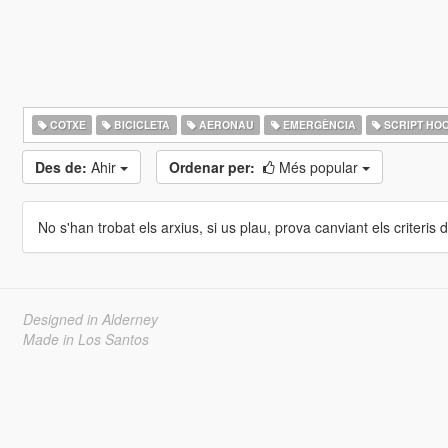
COTXE
BICICLETA
AERONAU
EMERGÈNCIA
SCRIPT HO
Des de:
Ahir
Ordenar per:
Més popular
No s'han trobat els arxius, si us plau, prova canviant els criteris de
Designed in Alderney
Made in Los Santos