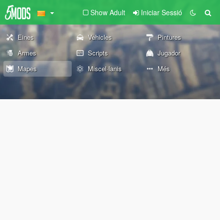
Show Adult
Iniciar Sessió
Eines
Vehicles
Pintures
Armes
Scripts
Jugador
Mapes
Miscel·lanis
Més