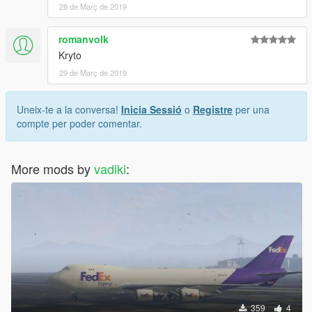
28 de Març de 2019
romanvolk
Kryto
29 de Març de 2019
Uneix-te a la conversa!
Inicia Sessió
o
Registre
per una
compte per poder comentar.
More mods by
vadiki
:
359
4