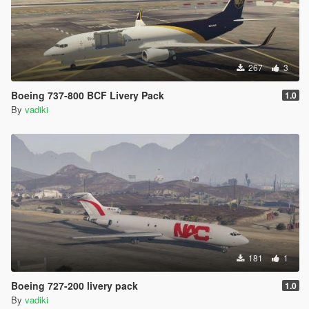
267
3
Boeing 737-800 BCF Livery Pack
1.0
By
vadiki
181
1
Boeing 727-200 livery pack
1.0
By
vadiki