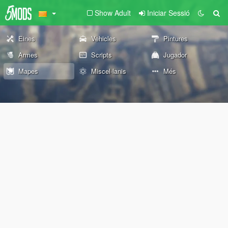
Show Adult
Iniciar Sessió
Eines
Vehicles
Pintures
Armes
Scripts
Jugador
Mapes
Miscel·lanis
Més