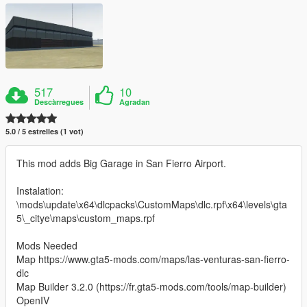
517
10
Descàrregues
Agradan
5.0 / 5 estrelles (1 vot)
This mod adds Big Garage in San Fierro Airport.
Instalation:
\mods\update\x64\dlcpacks\CustomMaps\dlc.rpf\x64\levels\gta
5\_citye\maps\custom_maps.rpf
Mods Needed
Map https://www.gta5-mods.com/maps/las-venturas-san-fierro-
dlc
Map Builder 3.2.0 (https://fr.gta5-mods.com/tools/map-builder)
OpenIV