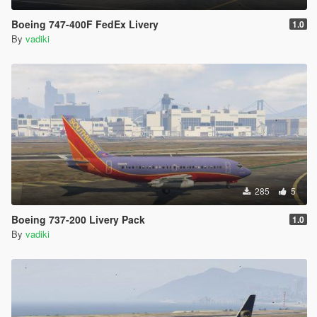
Boeing 747-400F FedEx Livery
1.0
By
vadiki
285
5
Boeing 737-200 Livery Pack
1.0
By
vadiki