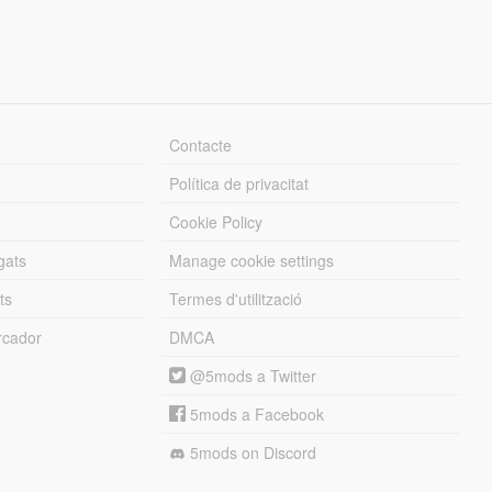
Contacte
Política de privacitat
Cookie Policy
gats
Manage cookie settings
ts
Termes d'utilització
cador
DMCA
@5mods a Twitter
5mods a Facebook
5mods on Discord