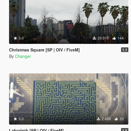
5.0
20.315
144
Christmas Square [SP | OIV / FiveM]
1.1
By
Changer
5.0
2.498
20
Labyrinth [SP | OIV / FiveM]
1.0