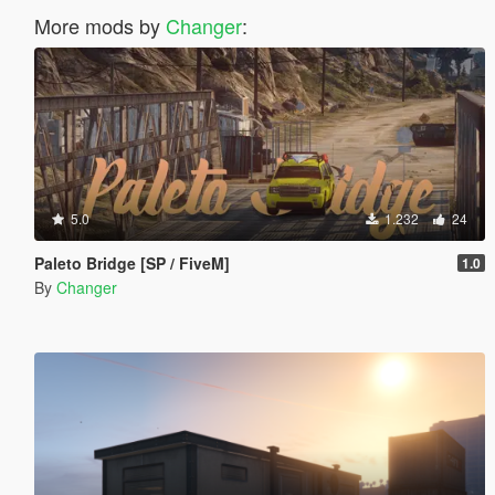
More mods by
Changer
:
5.0
1.232
24
Paleto Bridge [SP / FiveM]
1.0
By
Changer