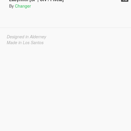
By
Changer
Designed in Alderney
Made in Los Santos