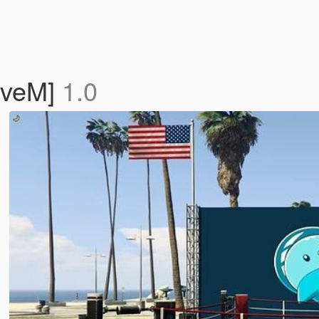
FiveM]
1.0