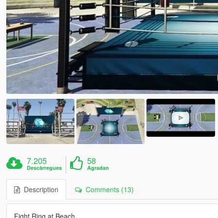
7.205
58
Descàrregues
Agradan
Description
Comments (13)
Fight Ring at Beach