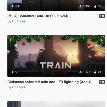
4.1
2.450
50
[MLO] Container [Add-On SP / FiveM]
1.0
By
Changer
5.0
1.148
23
Christmas animated train and LED lightning [Add-On SP / FiveM]
1.0
By
Changer